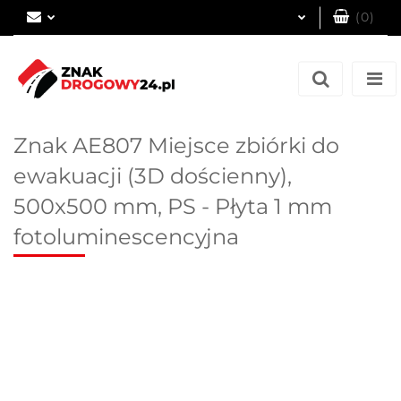
(
0
)
Zaloguj się
Zarejestruj się
Dodaj zgłoszenie
Znak AE807 Miejsce zbiórki do
ewakuacji (3D dościenny),
500x500 mm, PS - Płyta 1 mm
fotoluminescencyjna