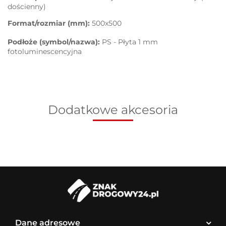
dościenny)
Format/rozmiar (mm):
500x500
Podłoże (symbol/nazwa):
PS - Płyta 1 mm
fotoluminescencyjna
Dodatkowe akcesoria
Dane adresowe