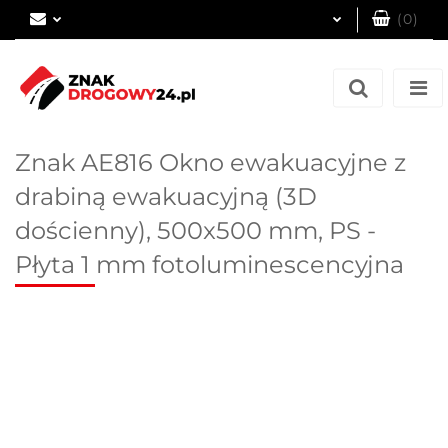
(
0
)
Zaloguj się
Zarejestruj się
Dodaj zgłoszenie
Znak AE816 Okno ewakuacyjne z
drabiną ewakuacyjną (3D
dościenny), 500x500 mm, PS -
Płyta 1 mm fotoluminescencyjna