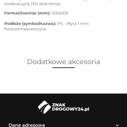
ewakuacyjną (3D dościenny)
Format/rozmiar (mm):
500x500
Podłoże (symbol/nazwa):
PS - Płyta 1 mm
fotoluminescencyjna
Dodatkowe akcesoria
Dane adresowe