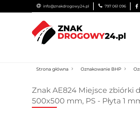
info@znakdrogowy24.pl
797 061 096
ZNAKI DROGOWE
WYNAJEM
USŁUG
ZNAKI DROGOWE
URZĄDZENIA BRD
O
Strona główna
Oznakowanie BHP
Oz
Znak AE824 Miejsce zbiórki 
500x500 mm, PS - Płyta 1 m