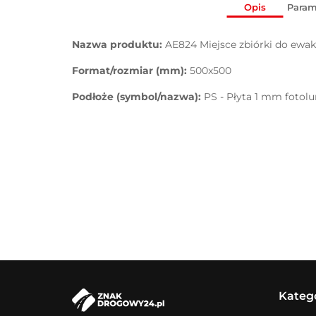
Opis
Param
Nazwa produktu:
AE824 Miejsce zbiórki do ewak
Format/rozmiar (mm):
500x500
Podłoże (symbol/nazwa):
PS - Płyta 1 mm fotol
Kateg