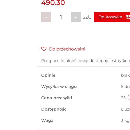
490.30
szt.
Do koszyka
Do przechowalni
Program lojalnościowy dostępny jest tylko 
Opinie
bra
Wysyłka w ciągu
5 dn
Cena przesyłki
25
Dostępność
Duż
Waga
3 kg