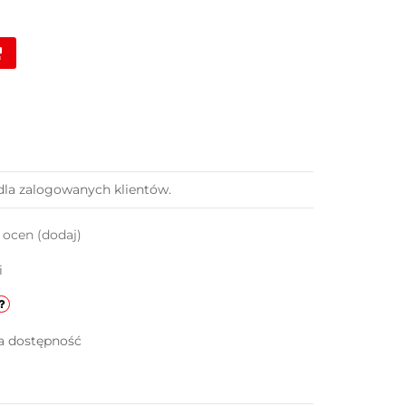
dla zalogowanych klientów.
k ocen
(dodaj)
i
a dostępność