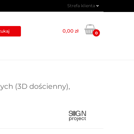
Strefa klienta
 PIKTOGRAMY
Zaloguj się
Zarejestruj się
0,00 zł
0
Dodaj zgłoszenie
USŁUGI
BLOG
KONTAKT
ych (3D dościenny),