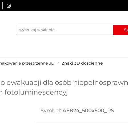
URZĄDZENIA BRD
OZNAKOWANIE BHP
TABLICE I
I
BLOG
KONTAKT
ZNAKOWANIE BHP
TABLICE I PIKTOGRAMY
WYNAJEM
nakowanie przestrzenne 3D
Znaki 3D dościenne
do ewakuacji dla osób niepełnosprawn
m fotoluminescencyj
Symbol:
AE824_500x500_PS