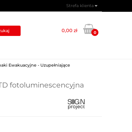
Strefa klienta
 PIKTOGRAMY
Zaloguj się
Zarejestruj się
0,00 zł
0
Dodaj zgłoszenie
USŁUGI
BLOG
KONTAKT
naki Ewakuacyjne - Uzupełniające
TD fotoluminescencyjna