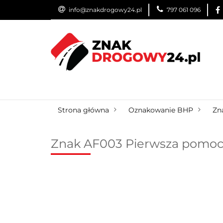
info@znakdrogowy24.pl
797 061 096
ZNAKI DROGOWE
WYNAJEM
USŁUG
ZNAKI DROGOWE
URZĄDZENIA BRD
O
Strona główna
Oznakowanie BHP
Zn
Znak AF003 Pierwsza pomoc 