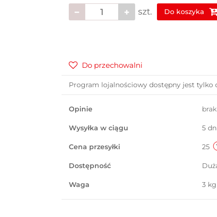
szt.
Do koszyka
Do przechowalni
Program lojalnościowy dostępny jest tylko 
Opinie
bra
Wysyłka w ciągu
5 dn
Cena przesyłki
25
Dostępność
Duż
Waga
3 kg