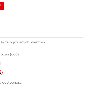
dla zalogowanych klientów.
k ocen
(dodaj)
i
a dostępność