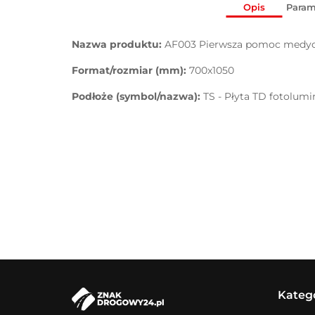
Opis
Param
Nazwa produktu:
AF003 Pierwsza pomoc medy
Format/rozmiar (mm):
700x1050
Podłoże (symbol/nazwa):
TS - Płyta TD fotolum
Kateg