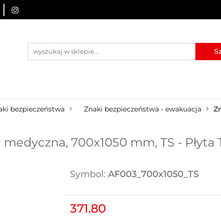
URZĄDZENIA BRD
OZNAKOWANIE BHP
TABLICE I
I
BLOG
KONTAKT
ZNAKOWANIE BHP
TABLICE I PIKTOGRAMY
WYNAJEM
aki bezpieczeństwa
Znaki bezpieczeństwa - ewakuacja
Z
medyczna, 700x1050 mm, TS - Płyta 
Symbol:
AF003_700x1050_TS
371.80