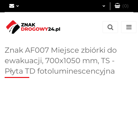
(
0
)
Zaloguj się
Zarejestruj się
Dodaj zgłoszenie
Znak AF007 Miejsce zbiórki do
ewakuacji, 700x1050 mm, TS -
Płyta TD fotoluminescencyjna