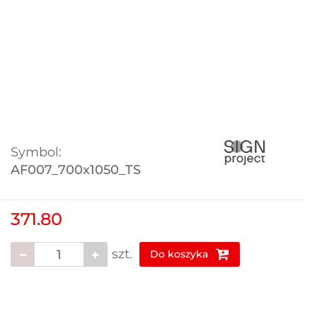
Symbol:
AF007_700x1050_TS
371.80
szt.
Do koszyka