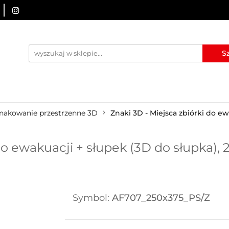
URZĄDZENIA BRD
OZNAKOWANIE BHP
TABLICE I
I
BLOG
KONTAKT
ZNAKOWANIE BHP
TABLICE I PIKTOGRAMY
WYNAJEM
nakowanie przestrzenne 3D
Znaki 3D - Miejsca zbiórki do ew
o ewakuacji + słupek (3D do słupka), 
Symbol:
AF707_250x375_PS/Z