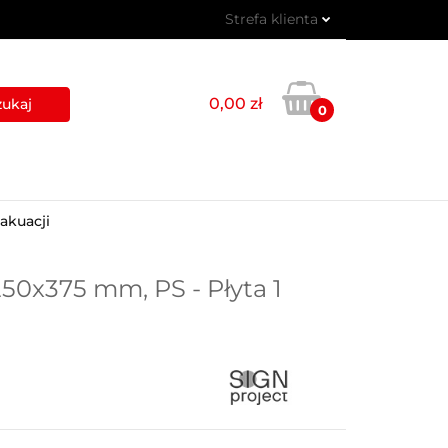
Strefa klienta
 PIKTOGRAMY
Zaloguj się
Zarejestruj się
0,00 zł
0
Dodaj zgłoszenie
USŁUGI
BLOG
KONTAKT
akuacji
250x375 mm, PS - Płyta 1