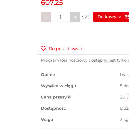
607.25
szt.
Do koszyka
Do przechowalni
Program lojalnościowy dostępny jest tylko 
Opinie
bra
Wysyłka w ciągu
5 dn
Cena przesyłki
25
Dostępność
Duż
Waga
3 kg