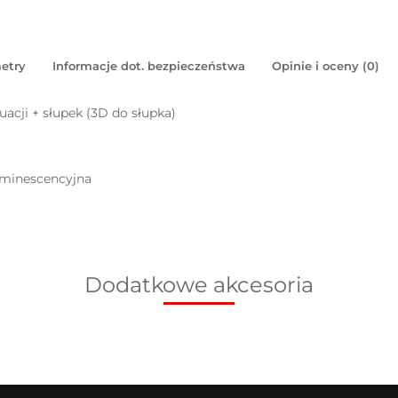
etry
Informacje dot. bezpieczeństwa
Opinie i oceny (0)
acji + słupek (3D do słupka)
uminescencyjna
Dodatkowe akcesoria