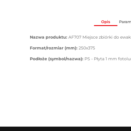
Opis
Param
Nazwa produktu:
AF707 Miejsce zbiórki do ewaku
Format/rozmiar (mm):
250x375
Podłoże (symbol/nazwa):
PS - Płyta 1 mm fotol