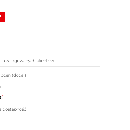
dla zalogowanych klientów.
k ocen
(dodaj)
i
a dostępność