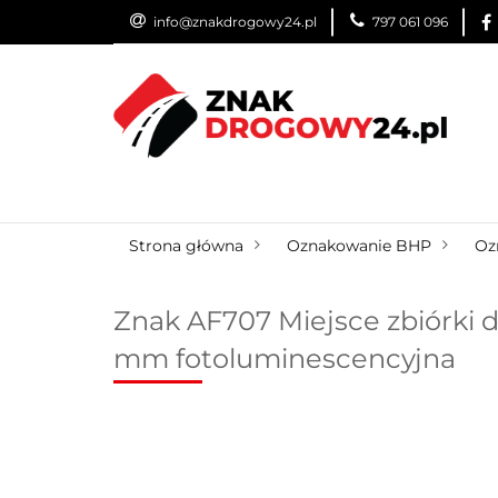
info@znakdrogowy24.pl
797 061 096
ZNAKI DROGOWE
WYNAJEM
USŁUG
ZNAKI DROGOWE
URZĄDZENIA BRD
O
Strona główna
Oznakowanie BHP
Oz
Znak AF707 Miejsce zbiórki d
mm fotoluminescencyjna