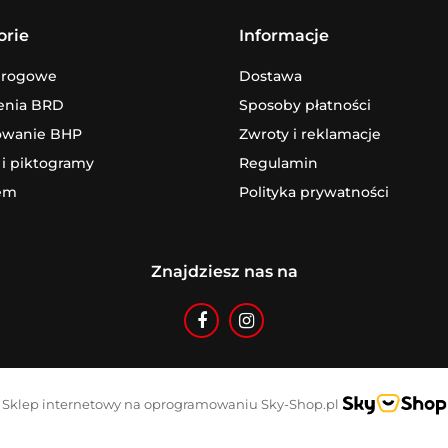
orie
Informacje
drogowe
Dostawa
enia BRD
Sposoby płatności
owanie BHP
Zwroty i reklamacje
 i piktogramy
Regulamin
em
Polityka prywatności
Znajdziesz nas na
Sklep internetowy na oprogramowaniu Sky-Shop.pl