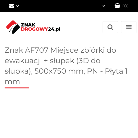
(
0
)
Zaloguj się
Zarejestruj się
Dodaj zgłoszenie
Znak AF707 Miejsce zbiórki do
ewakuacji + słupek (3D do
słupka), 500x750 mm, PN - Płyta 1
mm