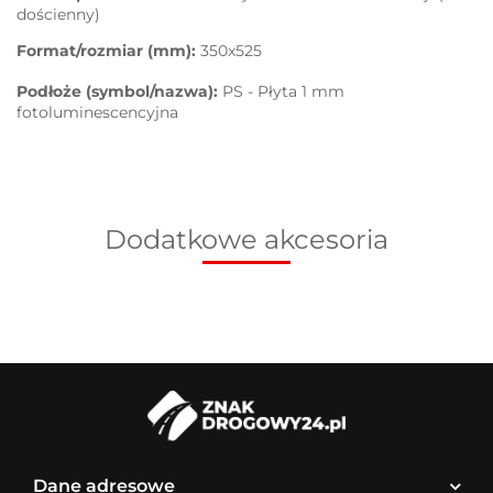
dościenny)
Format/rozmiar (mm):
350x525
Podłoże (symbol/nazwa):
PS - Płyta 1 mm
fotoluminescencyjna
Dodatkowe akcesoria
Dane adresowe