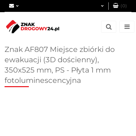
(
0
)
Zaloguj się
Zarejestruj się
Dodaj zgłoszenie
Znak AF807 Miejsce zbiórki do
ewakuacji (3D dościenny),
350x525 mm, PS - Płyta 1 mm
fotoluminescencyjna