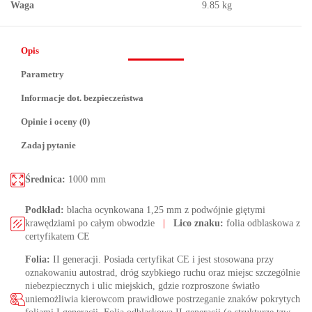
Waga
9.85 kg
Opis
Parametry
Informacje dot. bezpieczeństwa
Opinie i oceny (0)
Zadaj pytanie
Średnica:
1000 mm
Podkład:
blacha ocynkowana 1,25 mm z podwójnie giętymi
krawędziami po całym obwodzie
|
Lico znaku:
folia odblaskowa z
certyfikatem CE
Folia:
II generacji. Posiada certyfikat CE i jest stosowana przy
oznakowaniu autostrad, dróg szybkiego ruchu oraz miejsc szczególnie
niebezpiecznych i ulic miejskich, gdzie rozproszone światło
uniemożliwia kierowcom prawidłowe postrzeganie znaków pokrytych