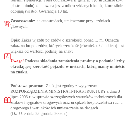
foliami I generacji. Folia odblaskowa II generacji (o strukturze tzw.
plastra miodu) zbudowana jest z mikro szklanych kulek, które silnie
odbijają światło. Gwarancja 10 lat.
Zastosowanie:
na autostradach, umieszczane przy jezdniach
głównych.
Opis:
Zakaz wjazdu pojazdów o szerokości ponad ... m. Oznacza
zakaz ruchu pojazdów, których szerokość (również z ładunkiem) jest
większa od wartości podanej na znaku.
Uwaga!
Podczas składania zamówienia prosimy o podanie liczby
określającej szerokość pojazdu w metrach, którą mamy umieścić
na znaku.
Podstawa prawna:
Znak jest zgodny z wytycznymi
ROZPORZĄDZENIA MINISTRA INFRASTRUKTURY z dnia 3
lipca 2003 r. w sprawie szczegółowych warunków technicznych dla
znaków i sygnałów drogowych oraz urządzeń bezpieczeństwa ruchu
drogowego i warunków ich umieszczania na drogach
(Dz. U. z dnia 23 grudnia 2003 r.)