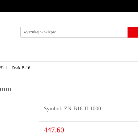
URZĄDZENIA BRD
OZNAKOWANIE BHP
TABLICE I PIKTO
KONTAKT
KOWANIE BHP
TABLICE I PIKTOGRAMY
WYNAJEM
USŁUG
B)
Znak B-16
0 mm
Symbol:
ZN-B16-II-1000
447.60