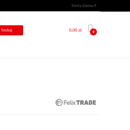
Strefa klienta
GRAMY
WYNAJEM
Zaloguj się
Zarejestruj się
0,00 zł
0
Dodaj zgłoszenie
I
BLOG
KONTAKT