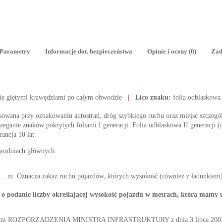
Parametry
Informacje dot. bezpieczeństwa
Opinie i oceny (0)
Zad
ie giętymi krawędziami po całym obwodzie
|
Lico znaku:
folia odblaskowa
tosowana przy oznakowaniu autostrad, dróg szybkiego ruchu oraz miejsc szczegól
ganie znaków pokrytych foliami I generacji. Folia odblaskowa II generacji (o
rancja 10 lat.
 jezdniach głównych.
. m. Oznacza zakaz ruchu pojazdów, których wysokość (również z ładunkiem) 
o podanie liczby określającej wysokość pojazdu w metrach, którą mamy 
nymi ROZPORZĄDZENIA MINISTRA INFRASTRUKTURY z dnia 3 lipca 2003 r. 