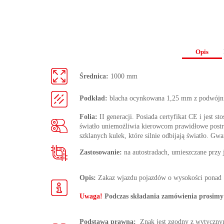
Opis
Średnica:
1000 mm
Podkład:
blacha ocynkowana 1,25 mm z podwójn
Folia:
II generacji. Posiada certyfikat CE i jest s
światło uniemożliwia kierowcom prawidłowe postrze
szklanych kulek, które silnie odbijają światło. Gwa
Zastosowanie:
na autostradach, umieszczane przy
Opis:
Zakaz wjazdu pojazdów o wysokości ponad ..
Uwaga!
Podczas składania zamówienia prosimy 
Podstawa prawna:
Znak jest zgodny z wytycz