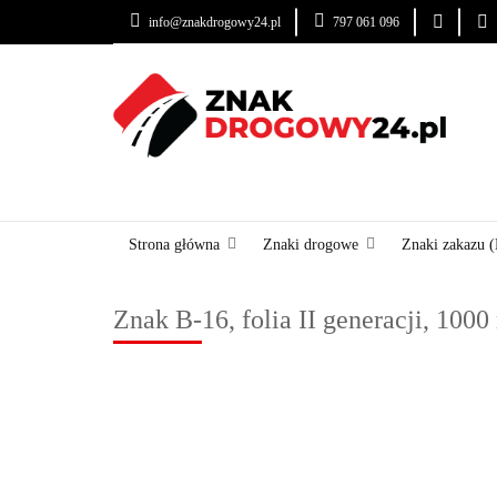
info@znakdrogowy24.pl
797 061 096
ZNAKI DROGOWE
USŁUGI
BLOG
ZNAKI DROGOWE
URZĄDZENIA BRD
OZNA
Strona główna
Znaki drogowe
Znaki zakazu (
Znak B-16, folia II generacji, 100