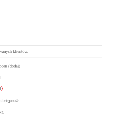
owanych klientów.
 ocen
(dodaj)
i
 dostępność
kg