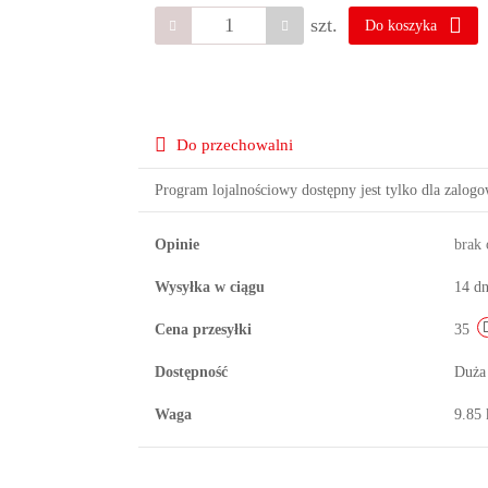
szt.
Do koszyka
Do przechowalni
Program lojalnościowy dostępny jest tylko dla zalog
Opinie
brak
Wysyłka w ciągu
14 dn
Cena przesyłki
35
Dostępność
Duża
Waga
9.85 