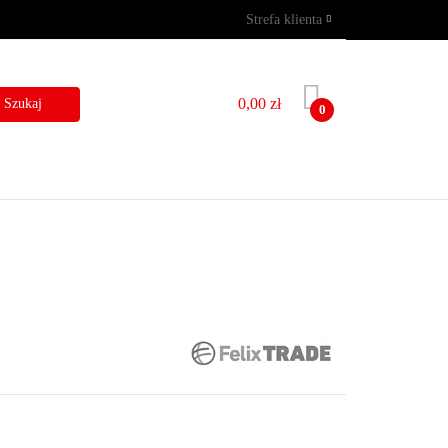
Strefa klienta
GRAMY
WYNAJEM
Zaloguj się
Zarejestruj się
0,00 zł
0
Dodaj zgłoszenie
I
BLOG
KONTAKT