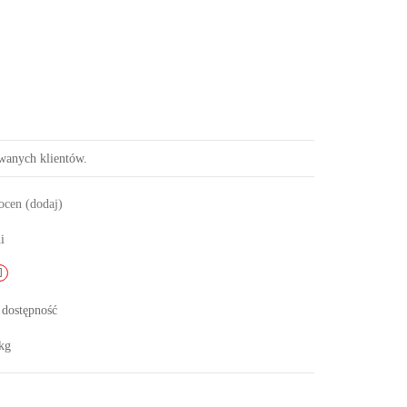
owanych klientów.
 ocen
(dodaj)
i
 dostępność
kg