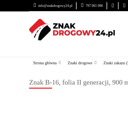
info@znakdrogowy24.pl
797 061 096
ZNAKI DROGOWE
USŁUGI
BLOG
ZNAKI DROGOWE
URZĄDZENIA BRD
OZNA
Strona główna
Znaki drogowe
Znaki zakazu (
Znak B-16, folia II generacji, 900