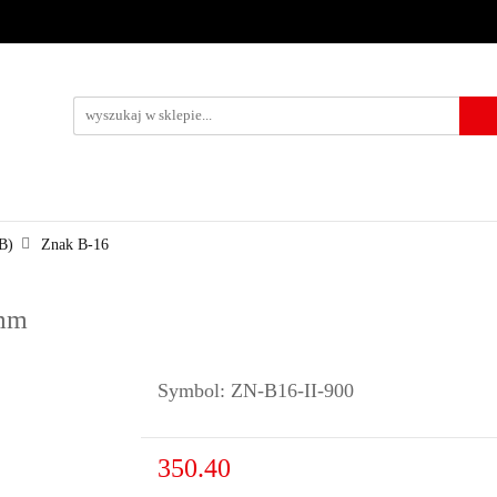
URZĄDZENIA BRD
OZNAKOWANIE BHP
TABLICE I PIKTO
KONTAKT
KOWANIE BHP
TABLICE I PIKTOGRAMY
WYNAJEM
USŁUG
B)
Znak B-16
 mm
Symbol:
ZN-B16-II-900
350.40