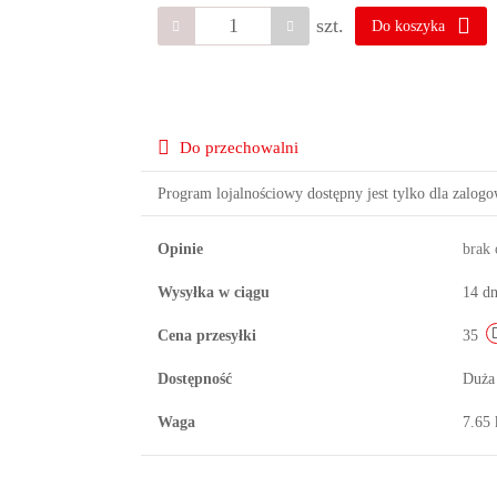
szt.
Do koszyka
Do przechowalni
Program lojalnościowy dostępny jest tylko dla zalog
Opinie
brak
Wysyłka w ciągu
14 dn
Cena przesyłki
35
Dostępność
Duża
Waga
7.65 