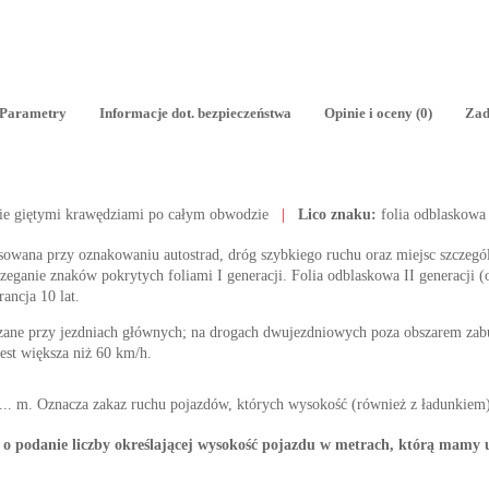
Parametry
Informacje dot. bezpieczeństwa
Opinie i oceny (0)
Zad
ie giętymi krawędziami po całym obwodzie
|
Lico znaku:
folia odblaskowa
tosowana przy oznakowaniu autostrad, dróg szybkiego ruchu oraz miejsc szczegól
ganie znaków pokrytych foliami I generacji. Folia odblaskowa II generacji (o
rancja 10 lat.
zane przy jezdniach głównych; na drogach dwujezdniowych poza obszarem z
est większa niż 60 km/h.
. m. Oznacza zakaz ruchu pojazdów, których wysokość (również z ładunkiem) 
o podanie liczby określającej wysokość pojazdu w metrach, którą mamy 