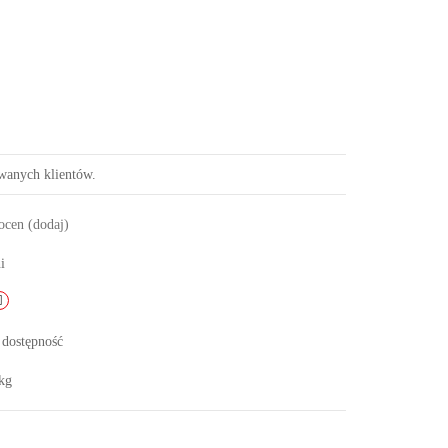
owanych klientów.
 ocen
(dodaj)
i
 dostępność
kg