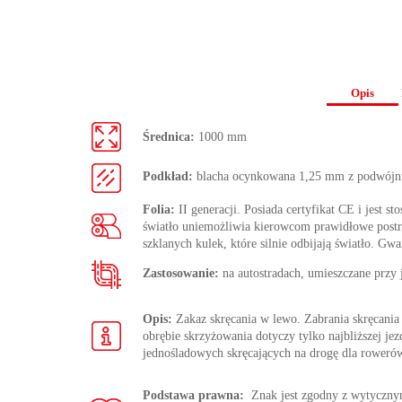
Opis
Średnica:
1000 mm
Podkład:
blacha ocynkowana 1,25 mm z podwójn
Folia:
II generacji. Posiada certyfikat CE i jest s
światło uniemożliwia kierowcom prawidłowe postrze
szklanych kulek, które silnie odbijają światło. Gwa
Zastosowanie:
na autostradach, umieszczane przy
Opis:
Zakaz skręcania w lewo. Zabrania skręcania
obrębie skrzyżowania dotyczy tylko najbliższej je
jednośladowych skręcających na drogę dla rowerów
Podstawa prawna:
Znak jest zgodny z wytycz