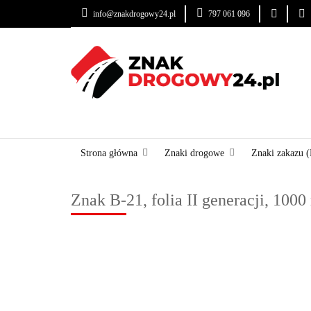
info@znakdrogowy24.pl
797 061 096
ZNAKI DROGOWE
USŁUGI
BLOG
ZNAKI DROGOWE
URZĄDZENIA BRD
OZNA
Strona główna
Znaki drogowe
Znaki zakazu (
Znak B-21, folia II generacji, 100