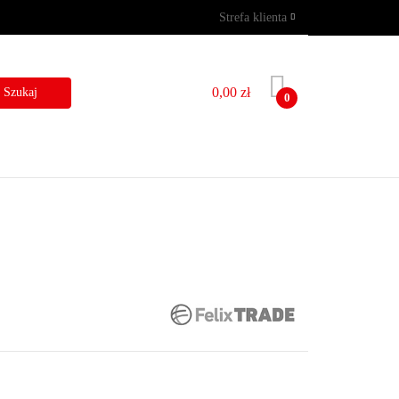
Strefa klienta
GRAMY
WYNAJEM
Zaloguj się
Zarejestruj się
0,00 zł
0
Dodaj zgłoszenie
I
BLOG
KONTAKT