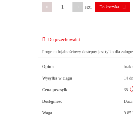
szt.
Do koszyka
Do przechowalni
Program lojalnościowy dostępny jest tylko dla zalog
Opinie
brak
Wysyłka w ciągu
14 dn
Cena przesyłki
35
Dostępność
Duża
Waga
9.85 