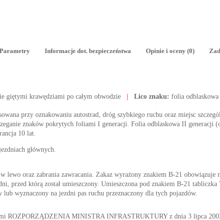
Parametry
Informacje dot. bezpieczeństwa
Opinie i oceny (0)
Zad
ie giętymi krawędziami po całym obwodzie
|
Lico znaku:
folia odblaskowa
tosowana przy oznakowaniu autostrad, dróg szybkiego ruchu oraz miejsc szczegól
ganie znaków pokrytych foliami I generacji. Folia odblaskowa II generacji (o
rancja 10 lat.
 jezdniach głównych.
 w lewo oraz zabrania zawracania. Zakaz wyrażony znakiem B-21 obowiązuje n
zdni, przed którą został umieszczony. Umieszczona pod znakiem B-21 tabliczka
 lub wyznaczony na jezdni pas ruchu przeznaczony dla tych pojazdów.
nymi ROZPORZĄDZENIA MINISTRA INFRASTRUKTURY z dnia 3 lipca 2003 r. 