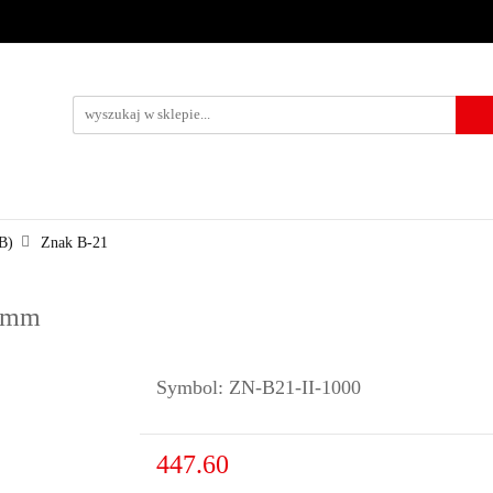
URZĄDZENIA BRD
OZNAKOWANIE BHP
TABLICE I PIKTO
KONTAKT
KOWANIE BHP
TABLICE I PIKTOGRAMY
WYNAJEM
USŁUG
B)
Znak B-21
0 mm
Symbol:
ZN-B21-II-1000
447.60