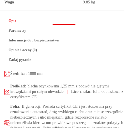
Waga
9.85 kg
Opis
Parametry
Informacje dot. bezpieczeństwa
Opinie i oceny (0)
Zadaj pytanie
Średnica:
1000 mm
Podkład:
blacha ocynkowana 1,25 mm z podwójnie giętymi
krawędziami po całym obwodzie
|
Lico znaku:
folia odblaskowa z
certyfikatem CE
Folia:
II generacji. Posiada certyfikat CE i jest stosowana przy
oznakowaniu autostrad, dróg szybkiego ruchu oraz miejsc szczególnie
niebezpiecznych i ulic miejskich, gdzie rozproszone światło
uniemożliwia kierowcom prawidłowe postrzeganie znaków pokrytych