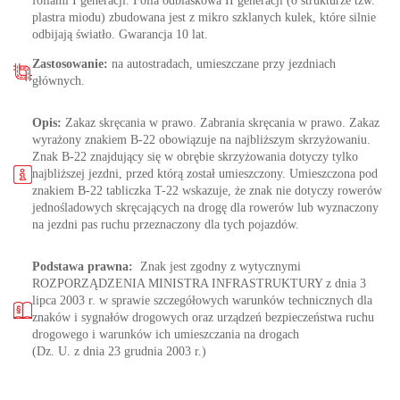
foliami I generacji. Folia odblaskowa II generacji (o strukturze tzw.
plastra miodu) zbudowana jest z mikro szklanych kulek, które silnie
odbijają światło. Gwarancja 10 lat.
Zastosowanie:
na autostradach, umieszczane przy jezdniach
głównych.
Opis:
Zakaz skręcania w prawo. Zabrania skręcania w prawo. Zakaz
wyrażony znakiem B-22 obowiązuje na najbliższym skrzyżowaniu.
Znak B-22 znajdujący się w obrębie skrzyżowania dotyczy tylko
najbliższej jezdni, przed którą został umieszczony. Umieszczona pod
znakiem B-22 tabliczka T-22 wskazuje, że znak nie dotyczy rowerów
jednośladowych skręcających na drogę dla rowerów lub wyznaczony
na jezdni pas ruchu przeznaczony dla tych pojazdów.
Podstawa prawna:
Znak jest zgodny z wytycznymi
ROZPORZĄDZENIA MINISTRA INFRASTRUKTURY z dnia 3
lipca 2003 r. w sprawie szczegółowych warunków technicznych dla
znaków i sygnałów drogowych oraz urządzeń bezpieczeństwa ruchu
drogowego i warunków ich umieszczania na drogach
(Dz. U. z dnia 23 grudnia 2003 r.)