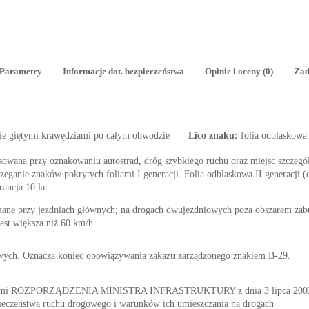
Parametry
Informacje dot. bezpieczeństwa
Opinie i oceny (0)
Zad
ie giętymi krawędziami po całym obwodzie
|
Lico znaku:
folia odblaskowa
tosowana przy oznakowaniu autostrad, dróg szybkiego ruchu oraz miejsc szczegól
ganie znaków pokrytych foliami I generacji. Folia odblaskowa II generacji (o
rancja 10 lat.
zane przy jezdniach głównych; na drogach dwujezdniowych poza obszarem z
est większa niż 60 km/h.
ych. Oznacza koniec obowiązywania zakazu zarządzonego znakiem B-29.
nymi ROZPORZĄDZENIA MINISTRA INFRASTRUKTURY z dnia 3 lipca 2003 r. 
ieczeństwa ruchu drogowego i warunków ich umieszczania na drogach