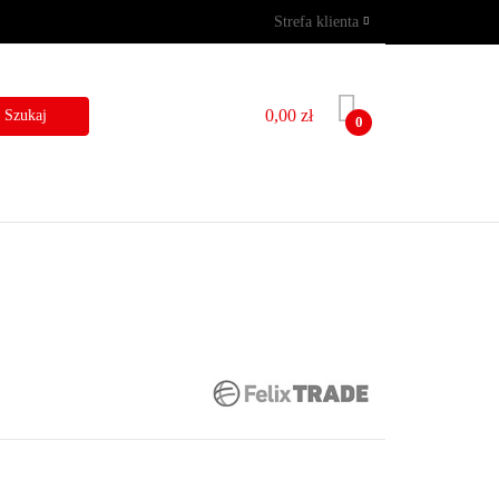
Strefa klienta
GRAMY
WYNAJEM
Zaloguj się
Zarejestruj się
0,00 zł
0
Dodaj zgłoszenie
I
BLOG
KONTAKT