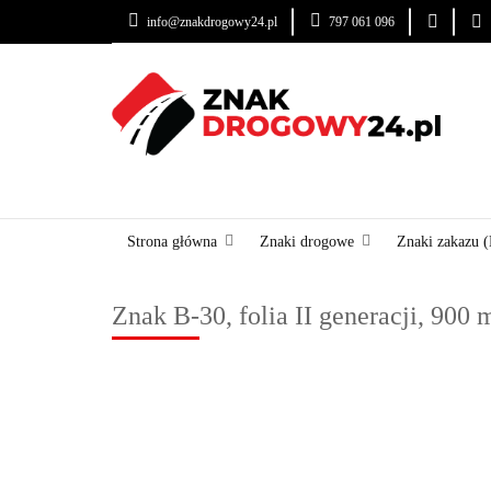
info@znakdrogowy24.pl
797 061 096
ZNAKI DROGOWE
USŁUGI
BLOG
ZNAKI DROGOWE
URZĄDZENIA BRD
OZNA
Strona główna
Znaki drogowe
Znaki zakazu (
Znak B-30, folia II generacji, 900