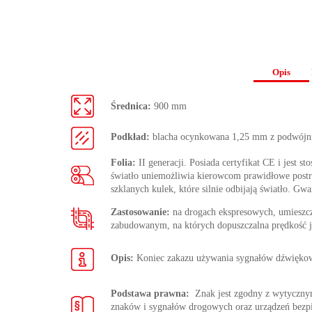
Opis
Średnica:
900 mm
Podkład:
blacha ocynkowana 1,25 mm z podwójn
Folia:
II generacji. Posiada certyfikat CE i jest s
światło uniemożliwia kierowcom prawidłowe postrze
szklanych kulek, które silnie odbijają światło. Gwa
Zastosowanie:
na drogach ekspresowych, umieszc
zabudowanym, na których dopuszczalna prędkość j
Opis:
Koniec zakazu używania sygnałów dźwiękow
Podstawa prawna:
Znak jest zgodny z wytycz
znaków i sygnałów drogowych oraz urządzeń bezp