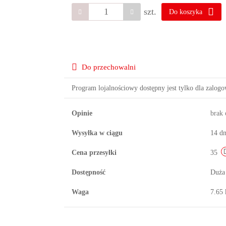
szt.
Do koszyka
Do przechowalni
Program lojalnościowy dostępny jest tylko dla zalog
Opinie
brak
Wysyłka w ciągu
14 dn
Cena przesyłki
35
Dostępność
Duża
Waga
7.65 