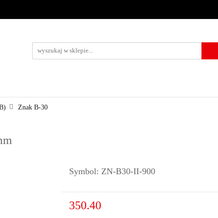
URZĄDZENIA BRD
OZNAKOWANIE BHP
TABLICE I PIKTO
KONTAKT
KOWANIE BHP
TABLICE I PIKTOGRAMY
WYNAJEM
USŁUG
B)
Znak B-30
 mm
Symbol:
ZN-B30-II-900
350.40