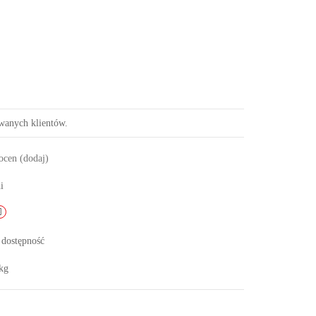
owanych klientów.
 ocen
(dodaj)
i
 dostępność
kg