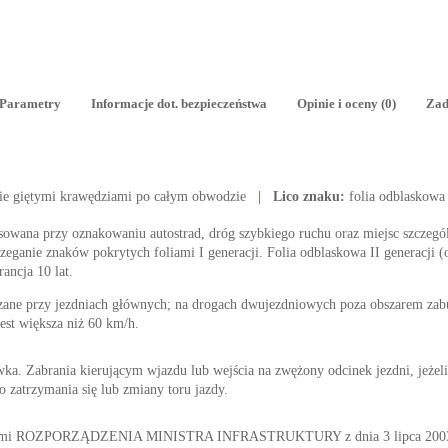
Parametry
Informacje dot. bezpieczeństwa
Opinie i oceny (0)
Zad
ie giętymi krawędziami po całym obwodzie
|
Lico znaku:
folia odblaskowa
tosowana przy oznakowaniu autostrad, dróg szybkiego ruchu oraz miejsc szczegól
ganie znaków pokrytych foliami I generacji. Folia odblaskowa II generacji (o
rancja 10 lat.
zane przy jezdniach głównych; na drogach dwujezdniowych poza obszarem z
est większa niż 60 km/h.
ka. Zabrania kierującym wjazdu lub wejścia na zwężony odcinek jezdni, jeżeli
do zatrzymania się lub zmiany toru jazdy.
nymi ROZPORZĄDZENIA MINISTRA INFRASTRUKTURY z dnia 3 lipca 2003 r. 