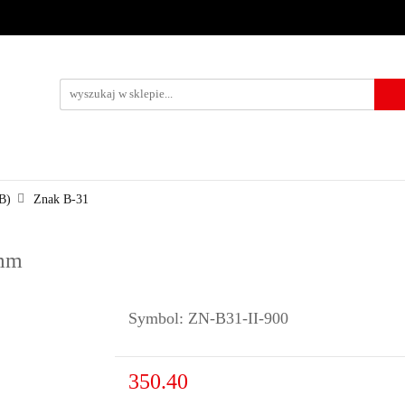
URZĄDZENIA BRD
OZNAKOWANIE BHP
TABLICE I PIKTO
KONTAKT
KOWANIE BHP
TABLICE I PIKTOGRAMY
WYNAJEM
USŁUG
B)
Znak B-31
 mm
Symbol:
ZN-B31-II-900
350.40