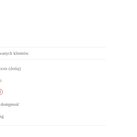
owanych klientów.
 ocen
(dodaj)
i
 dostępność
kg