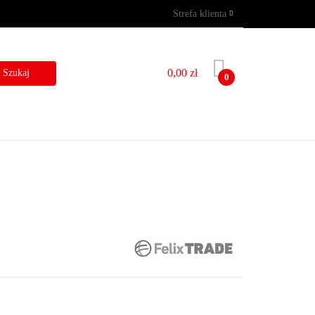
Strefa klienta
GRAMY
WYNAJEM
Zaloguj się
Zarejestruj się
0,00 zł
0
Dodaj zgłoszenie
I
BLOG
KONTAKT