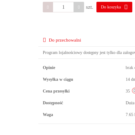
szt.
Do koszyka
Do przechowalni
Program lojalnościowy dostępny jest tylko dla zalog
Opinie
brak
Wysyłka w ciągu
14 dn
Cena przesyłki
35
Dostępność
Duża
Waga
7.65 