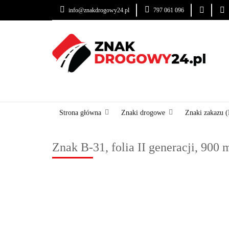
info@znakdrogowy24.pl
797 061 096
ZNAKI DROGOWE
USŁUGI
BLOG
ZNAKI DROGOWE
URZĄDZENIA BRD
OZNA
Strona główna
Znaki drogowe
Znaki zakazu (
Znak B-31, folia II generacji, 900