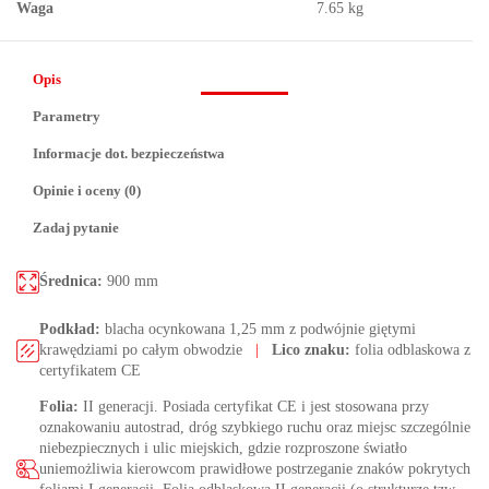
Waga
7.65 kg
Opis
Parametry
Informacje dot. bezpieczeństwa
Opinie i oceny (0)
Zadaj pytanie
Średnica:
900 mm
Podkład:
blacha ocynkowana 1,25 mm z podwójnie giętymi
krawędziami po całym obwodzie
|
Lico znaku:
folia odblaskowa z
certyfikatem CE
Folia:
II generacji. Posiada certyfikat CE i jest stosowana przy
oznakowaniu autostrad, dróg szybkiego ruchu oraz miejsc szczególnie
niebezpiecznych i ulic miejskich, gdzie rozproszone światło
uniemożliwia kierowcom prawidłowe postrzeganie znaków pokrytych