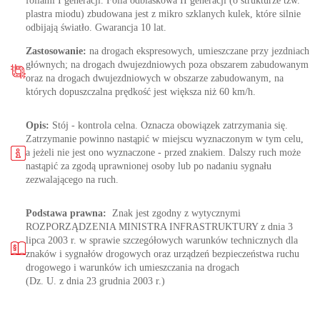
foliami I generacji. Folia odblaskowa II generacji (o strukturze tzw.
plastra miodu) zbudowana jest z mikro szklanych kulek, które silnie
odbijają światło. Gwarancja 10 lat.
Zastosowanie:
na drogach ekspresowych, umieszczane przy jezdniach
głównych; na drogach dwujezdniowych poza obszarem zabudowanym
oraz na drogach dwujezdniowych w obszarze zabudowanym, na
których dopuszczalna prędkość jest większa niż 60 km/h.
Opis:
Stój - kontrola celna. Oznacza obowiązek zatrzymania się.
Zatrzymanie powinno nastąpić w miejscu wyznaczonym w tym celu,
a jeżeli nie jest ono wyznaczone - przed znakiem. Dalszy ruch może
nastąpić za zgodą uprawnionej osoby lub po nadaniu sygnału
zezwalającego na ruch.
Podstawa prawna:
Znak jest zgodny z wytycznymi
ROZPORZĄDZENIA MINISTRA INFRASTRUKTURY z dnia 3
lipca 2003 r. w sprawie szczegółowych warunków technicznych dla
znaków i sygnałów drogowych oraz urządzeń bezpieczeństwa ruchu
drogowego i warunków ich umieszczania na drogach
(Dz. U. z dnia 23 grudnia 2003 r.)