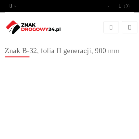
(
0
)
Zaloguj się
Zarejestruj się
Dodaj zgłoszenie
Znak B-32, folia II generacji, 900 mm