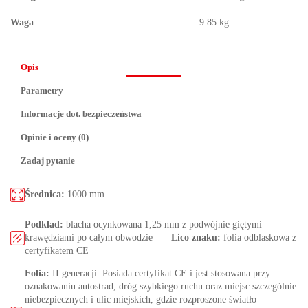
Waga
9.85 kg
Opis
Parametry
Informacje dot. bezpieczeństwa
Opinie i oceny (0)
Zadaj pytanie
Średnica:
1000 mm
Podkład:
blacha ocynkowana 1,25 mm z podwójnie giętymi
krawędziami po całym obwodzie
|
Lico znaku:
folia odblaskowa z
certyfikatem CE
Folia:
II generacji. Posiada certyfikat CE i jest stosowana przy
oznakowaniu autostrad, dróg szybkiego ruchu oraz miejsc szczególnie
niebezpiecznych i ulic miejskich, gdzie rozproszone światło