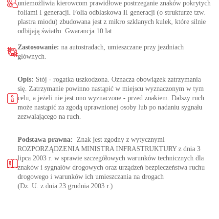
uniemożliwia kierowcom prawidłowe postrzeganie znaków pokrytych
foliami I generacji. Folia odblaskowa II generacji (o strukturze tzw.
plastra miodu) zbudowana jest z mikro szklanych kulek, które silnie
odbijają światło. Gwarancja 10 lat.
Zastosowanie:
na autostradach, umieszczane przy jezdniach
głównych.
Opis:
Stój - rogatka uszkodzona. Oznacza obowiązek zatrzymania
się. Zatrzymanie powinno nastąpić w miejscu wyznaczonym w tym
celu, a jeżeli nie jest ono wyznaczone - przed znakiem. Dalszy ruch
może nastąpić za zgodą uprawnionej osoby lub po nadaniu sygnału
zezwalającego na ruch.
Podstawa prawna:
Znak jest zgodny z wytycznymi
ROZPORZĄDZENIA MINISTRA INFRASTRUKTURY z dnia 3
lipca 2003 r. w sprawie szczegółowych warunków technicznych dla
znaków i sygnałów drogowych oraz urządzeń bezpieczeństwa ruchu
drogowego i warunków ich umieszczania na drogach
(Dz. U. z dnia 23 grudnia 2003 r.)