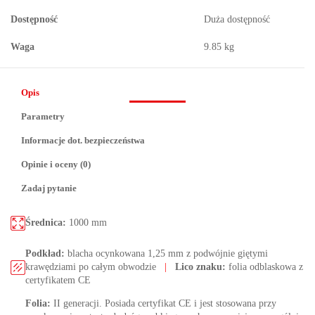
Dostępność
Duża dostępność
Waga
9.85 kg
Opis
Parametry
Informacje dot. bezpieczeństwa
Opinie i oceny (0)
Zadaj pytanie
Średnica:
1000 mm
Podkład:
blacha ocynkowana 1,25 mm z podwójnie giętymi
krawędziami po całym obwodzie
|
Lico znaku:
folia odblaskowa z
certyfikatem CE
Folia:
II generacji. Posiada certyfikat CE i jest stosowana przy