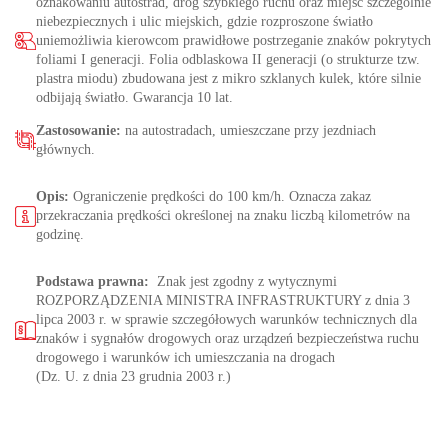
oznakowaniu autostrad, dróg szybkiego ruchu oraz miejsc szczególnie
niebezpiecznych i ulic miejskich, gdzie rozproszone światło
uniemożliwia kierowcom prawidłowe postrzeganie znaków pokrytych
foliami I generacji. Folia odblaskowa II generacji (o strukturze tzw.
plastra miodu) zbudowana jest z mikro szklanych kulek, które silnie
odbijają światło. Gwarancja 10 lat.
Zastosowanie:
na autostradach, umieszczane przy jezdniach
głównych.
Opis:
Ograniczenie prędkości do 100 km/h. Oznacza zakaz
przekraczania prędkości określonej na znaku liczbą kilometrów na
godzinę.
Podstawa prawna:
Znak jest zgodny z wytycznymi
ROZPORZĄDZENIA MINISTRA INFRASTRUKTURY z dnia 3
lipca 2003 r. w sprawie szczegółowych warunków technicznych dla
znaków i sygnałów drogowych oraz urządzeń bezpieczeństwa ruchu
drogowego i warunków ich umieszczania na drogach
(Dz. U. z dnia 23 grudnia 2003 r.)