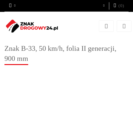
(
0
)
Zaloguj się
Zarejestruj się
Dodaj zgłoszenie
Znak B-33, 50 km/h, folia II generacji,
900 mm