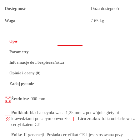
Dostępność
Duża dostępność
Waga
7.65 kg
Opis
Parametry
Informacje dot. bezpieczeństwa
Opinie i oceny (0)
Zadaj pytanie
Średnica:
900 mm
Podkład:
blacha ocynkowana 1,25 mm z podwójnie giętymi
krawędziami po całym obwodzie
|
Lico znaku:
folia odblaskowa z
certyfikatem CE
Folia:
II generacji. Posiada certyfikat CE i jest stosowana przy