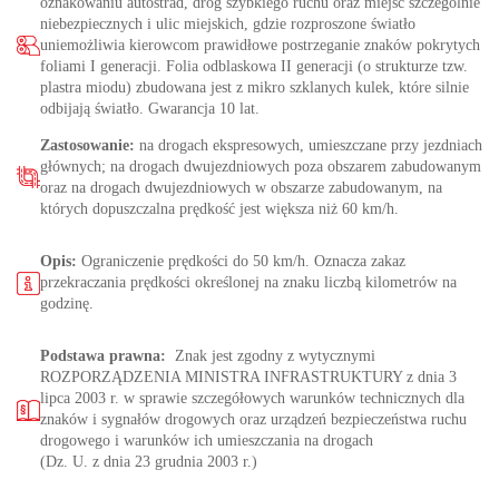
oznakowaniu autostrad, dróg szybkiego ruchu oraz miejsc szczególnie
niebezpiecznych i ulic miejskich, gdzie rozproszone światło
uniemożliwia kierowcom prawidłowe postrzeganie znaków pokrytych
foliami I generacji. Folia odblaskowa II generacji (o strukturze tzw.
plastra miodu) zbudowana jest z mikro szklanych kulek, które silnie
odbijają światło. Gwarancja 10 lat.
Zastosowanie:
na drogach ekspresowych, umieszczane przy jezdniach
głównych; na drogach dwujezdniowych poza obszarem zabudowanym
oraz na drogach dwujezdniowych w obszarze zabudowanym, na
których dopuszczalna prędkość jest większa niż 60 km/h.
Opis:
Ograniczenie prędkości do 50 km/h. Oznacza zakaz
przekraczania prędkości określonej na znaku liczbą kilometrów na
godzinę.
Podstawa prawna:
Znak jest zgodny z wytycznymi
ROZPORZĄDZENIA MINISTRA INFRASTRUKTURY z dnia 3
lipca 2003 r. w sprawie szczegółowych warunków technicznych dla
znaków i sygnałów drogowych oraz urządzeń bezpieczeństwa ruchu
drogowego i warunków ich umieszczania na drogach
(Dz. U. z dnia 23 grudnia 2003 r.)