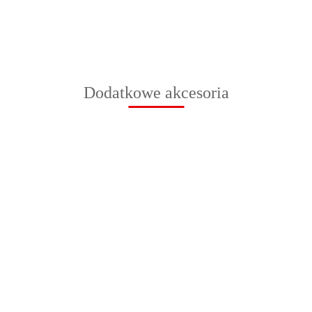
Dodatkowe akcesoria
Podstawa
Słupek do
Słupek do
Słupek do
Słupek do
Sł
do znaków
znaków
znaków
znaków
znaków
zn
drogowych
55.00
drogowych,
drogowych,
drogowych,
drogowych,
dr
PVC
118.00
125.00
147.00
169.00
183
ocynkowany,
ocynkowany,
ocynkowany,
ocynkowany,
oc
1,5 mb
2 mb
2,5 mb
3 mb
3,