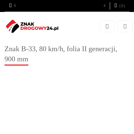
(
0
)
Zaloguj się
Zarejestruj się
Dodaj zgłoszenie
Znak B-33, 80 km/h, folia II generacji,
900 mm