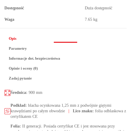
Dostępność
Duża dostępność
Waga
7.65 kg
Opis
Parametry
Informacje dot. bezpieczeństwa
Opinie i oceny (0)
Zadaj pytanie
Średnica:
900 mm
Podkład:
blacha ocynkowana 1,25 mm z podwójnie giętymi
krawędziami po całym obwodzie
|
Lico znaku:
folia odblaskowa z
certyfikatem CE
Folia:
II generacji. Posiada certyfikat CE i jest stosowana przy