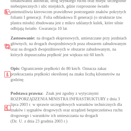
oznakowaniu autostrad, dróg szybkiego ruchu oraz miejsc szczególnie
niebezpiecznych i ulic miejskich, gdzie rozproszone światło
uniemożliwia kierowcom prawidłowe postrzeganie znaków pokrytych
foliami I generacji. Folia odblaskowa II generacji (o strukturze tzw.
plastra miodu) zbudowana jest z mikro szklanych kulek, które silnie
odbijają światło. Gwarancja 10 lat.
Zastosowanie:
na drogach ekspresowych, umieszczane przy jezdniach
głównych; na drogach dwujezdniowych poza obszarem zabudowanym
oraz na drogach dwujezdniowych w obszarze zabudowanym, na
których dopuszczalna prędkość jest większa niż 60 km/h.
Opis:
Ograniczenie prędkości do 80 km/h. Oznacza zakaz
przekraczania prędkości określonej na znaku liczbą kilometrów na
godzinę.
Podstawa prawna:
Znak jest zgodny z wytycznymi
ROZPORZĄDZENIA MINISTRA INFRASTRUKTURY z dnia 3
lipca 2003 r. w sprawie szczegółowych warunków technicznych dla
znaków i sygnałów drogowych oraz urządzeń bezpieczeństwa ruchu
drogowego i warunków ich umieszczania na drogach
(Dz. U. z dnia 23 grudnia 2003 r.)