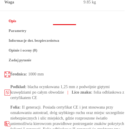
Waga
9.85 kg
Opis
Parametry
Informacje dot. bezpieczeństwa
Opinie i oceny (0)
Zadaj pytanie
Średnica:
1000 mm
Podkład:
blacha ocynkowana 1,25 mm z podwójnie giętymi
krawędziami po całym obwodzie
|
Lico znaku:
folia odblaskowa z
certyfikatem CE
Folia:
II generacji. Posiada certyfikat CE i jest stosowana przy
oznakowaniu autostrad, dróg szybkiego ruchu oraz miejsc szczególnie
niebezpiecznych i ulic miejskich, gdzie rozproszone światło
uniemożliwia kierowcom prawidłowe postrzeganie znaków pokrytych