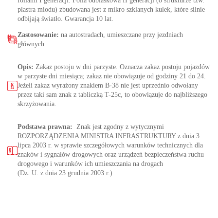
foliami I generacji. Folia odblaskowa II generacji (o strukturze tzw.
plastra miodu) zbudowana jest z mikro szklanych kulek, które silnie
odbijają światło. Gwarancja 10 lat.
Zastosowanie:
na autostradach, umieszczane przy jezdniach
głównych.
Opis:
Zakaz postoju w dni parzyste. Oznacza zakaz postoju pojazdów
w parzyste dni miesiąca; zakaz nie obowiązuje od godziny 21 do 24.
Jeżeli zakaz wyrażony znakiem B-38 nie jest uprzednio odwołany
przez taki sam znak z tabliczką T-25c, to obowiązuje do najbliższego
skrzyżowania.
Podstawa prawna:
Znak jest zgodny z wytycznymi
ROZPORZĄDZENIA MINISTRA INFRASTRUKTURY z dnia 3
lipca 2003 r. w sprawie szczegółowych warunków technicznych dla
znaków i sygnałów drogowych oraz urządzeń bezpieczeństwa ruchu
drogowego i warunków ich umieszczania na drogach
(Dz. U. z dnia 23 grudnia 2003 r.)