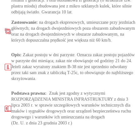
foliami I generacji. Folia odblaskowa II generacji (o strukturze tzw.
plastra miodu) zbudowana jest z mikro szklanych kulek, które silnie
odbijają światło. Gwarancja 10 lat.
Zastosowanie:
na drogach ekspresowych, umieszczane przy jezdniach
głównych; na drogach dwujezdniowych poza obszarem zabudowanym
oraz na drogach dwujezdniowych w obszarze zabudowanym, na
których dopuszczalna prędkość jest większa niż 60 km/h.
Opis:
Zakaz postoju w dni parzyste. Oznacza zakaz postoju pojazdów
w parzyste dni miesiąca; zakaz nie obowiązuje od godziny 21 do 24.
Jeżeli zakaz wyrażony znakiem B-38 nie jest uprzednio odwołany
przez taki sam znak z tabliczką T-25c, to obowiązuje do najbliższego
skrzyżowania.
Podstawa prawna:
Znak jest zgodny z wytycznymi
ROZPORZĄDZENIA MINISTRA INFRASTRUKTURY z dnia 3
lipca 2003 r. w sprawie szczegółowych warunków technicznych dla
znaków i sygnałów drogowych oraz urządzeń bezpieczeństwa ruchu
drogowego i warunków ich umieszczania na drogach
(Dz. U. z dnia 23 grudnia 2003 r.)