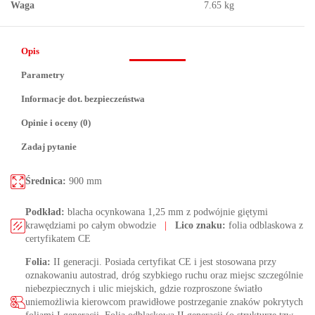
Waga
7.65 kg
Opis
Parametry
Informacje dot. bezpieczeństwa
Opinie i oceny (0)
Zadaj pytanie
Średnica:
900 mm
Podkład:
blacha ocynkowana 1,25 mm z podwójnie giętymi
krawędziami po całym obwodzie
|
Lico znaku:
folia odblaskowa z
certyfikatem CE
Folia:
II generacji. Posiada certyfikat CE i jest stosowana przy
oznakowaniu autostrad, dróg szybkiego ruchu oraz miejsc szczególnie
niebezpiecznych i ulic miejskich, gdzie rozproszone światło
uniemożliwia kierowcom prawidłowe postrzeganie znaków pokrytych