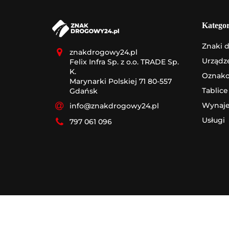
Kategor
Znaki 
znakdrogowy24.pl
Urządz
Felix Infra Sp. z o.o. TRADE Sp.
K.
Oznak
Marynarki Polskiej 71 80-557
Tablice
Gdańsk
Wynaj
info@znakdrogowy24.pl
Usługi
797 061 096