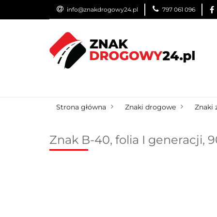
info@znakdrogowy24.pl
797 061 096
ZNAKI DROGOWE
WYNAJEM
USŁUG
ZNAKI DROGOWE
URZĄDZENIA BRD
O
Strona główna
Znaki drogowe
Znaki 
Znak B-40, folia I generacji