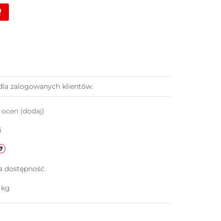
dla zalogowanych klientów.
k ocen
(dodaj)
i
a dostępność
 kg