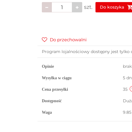
szt.
Do koszyka
Do przechowalni
Program lojalnościowy dostępny jest tylko 
bra
Opinie
5 dn
Wysyłka w ciągu
35
Cena przesyłki
Duż
Dostępność
9.85
Waga