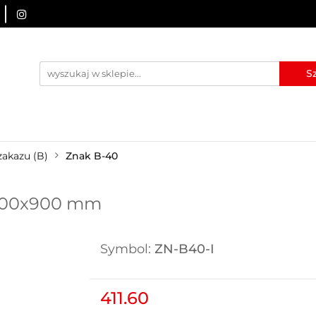
URZĄDZENIA BRD
OZNAKOWANIE BHP
TABLICE I
I
BLOG
KONTAKT
ZNAKOWANIE BHP
TABLICE I PIKTOGRAMY
WYNAJEM
zakazu (B)
Znak B-40
, 900x900 mm
Symbol:
ZN-B40-I
411.60