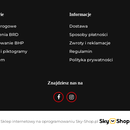
ie
Informacje
drogowe
Dostawa
enia BRD
Sposoby płatności
owanie BHP
Zwroty i reklamacje
 i piktogramy
Regulamin
em
Polityka prywatności
Znajdziesz nas na
Sklep internetowy na oprogramowaniu Sky-Shop.pl