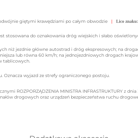
odwójnie giętymi krawędziami po całym obwodzie
|
Lico znaku
 jest stosowana do oznakowania dróg wiejskich i słabo oświetlony
nnych niż jezdnie główne autostrad i dróg ekspresowych; na d
mniejsza lub równa 60 km/h; na jednojezdniowych drogach krajo
 tablicowych.
. Oznacza wyjazd ze strefy ograniczonego postoju.
ycznymi ROZPORZĄDZENIA MINISTRA INFRASTRUKTURY z dnia 3 l
gnałów drogowych oraz urządzeń bezpieczeństwa ruchu drogow