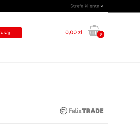
Strefa klienta
 PIKTOGRAMY
Zaloguj się
Zarejestruj się
0,00 zł
0
Dodaj zgłoszenie
USŁUGI
BLOG
KONTAKT