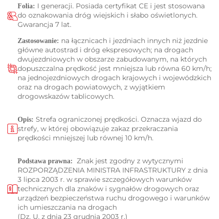
I generacji. Posiada certyfikat CE i jest stosowana
Folia:
do oznakowania dróg wiejskich i słabo oświetlonych.
Gwarancja 7 lat.
na łącznicach i jezdniach innych niż jezdnie
Zastosowanie:
główne autostrad i dróg ekspresowych; na drogach
dwujezdniowych w obszarze zabudowanym, na których
dopuszczalna prędkość jest mniejsza lub równa 60 km/h;
na jednojezdniowych drogach krajowych i wojewódzkich
oraz na drogach powiatowych, z wyjątkiem
drogowskazów tablicowych.
Strefa ograniczonej prędkości. Oznacza wjazd do
Opis:
strefy, w której obowiązuje zakaz przekraczania
prędkości mniejszej lub równej 10 km/h.
Znak jest zgodny z wytycznymi
Podstawa prawna:
ROZPORZĄDZENIA MINISTRA INFRASTRUKTURY z dnia
3 lipca 2003 r. w sprawie szczegółowych warunków
technicznych dla znaków i sygnałów drogowych oraz
urządzeń bezpieczeństwa ruchu drogowego i warunków
ich umieszczania na drogach
(Dz. U. z dnia 23 grudnia 2003 r.)