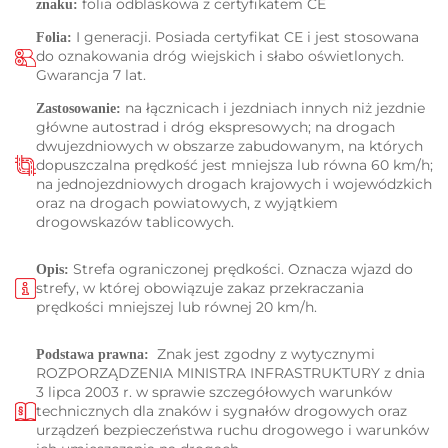
folia odblaskowa z certyfikatem CE
znaku:
I generacji. Posiada certyfikat CE i jest stosowana
Folia:
do oznakowania dróg wiejskich i słabo oświetlonych.
Gwarancja 7 lat.
na łącznicach i jezdniach innych niż jezdnie
Zastosowanie:
główne autostrad i dróg ekspresowych; na drogach
dwujezdniowych w obszarze zabudowanym, na których
dopuszczalna prędkość jest mniejsza lub równa 60 km/h;
na jednojezdniowych drogach krajowych i wojewódzkich
oraz na drogach powiatowych, z wyjątkiem
drogowskazów tablicowych.
Strefa ograniczonej prędkości. Oznacza wjazd do
Opis:
strefy, w której obowiązuje zakaz przekraczania
prędkości mniejszej lub równej 20 km/h.
Znak jest zgodny z wytycznymi
Podstawa prawna:
ROZPORZĄDZENIA MINISTRA INFRASTRUKTURY z dnia
3 lipca 2003 r. w sprawie szczegółowych warunków
technicznych dla znaków i sygnałów drogowych oraz
urządzeń bezpieczeństwa ruchu drogowego i warunków