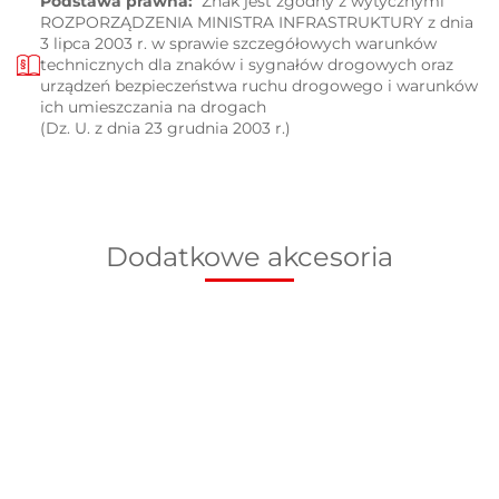
Podstawa prawna:
Znak jest zgodny z wytycznymi
ROZPORZĄDZENIA MINISTRA INFRASTRUKTURY z dnia
3 lipca 2003 r. w sprawie szczegółowych warunków
technicznych dla znaków i sygnałów drogowych oraz
urządzeń bezpieczeństwa ruchu drogowego i warunków
ich umieszczania na drogach
(Dz. U. z dnia 23 grudnia 2003 r.)
Dodatkowe akcesoria
Podstawa
Słupek do
Słupek do
Słupek do
Słu