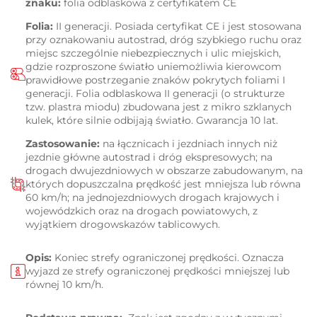
znaku:
folia odblaskowa z certyfikatem CE
Folia:
II generacji. Posiada certyfikat CE i jest stosowana
przy oznakowaniu autostrad, dróg szybkiego ruchu oraz
miejsc szczególnie niebezpiecznych i ulic miejskich,
gdzie rozproszone światło uniemożliwia kierowcom
prawidłowe postrzeganie znaków pokrytych foliami I
generacji. Folia odblaskowa II generacji (o strukturze
tzw. plastra miodu) zbudowana jest z mikro szklanych
kulek, które silnie odbijają światło. Gwarancja 10 lat.
Zastosowanie:
na łącznicach i jezdniach innych niż
jezdnie główne autostrad i dróg ekspresowych; na
drogach dwujezdniowych w obszarze zabudowanym, na
których dopuszczalna prędkość jest mniejsza lub równa
60 km/h; na jednojezdniowych drogach krajowych i
wojewódzkich oraz na drogach powiatowych, z
wyjątkiem drogowskazów tablicowych.
Opis:
Koniec strefy ograniczonej prędkości. Oznacza
wyjazd ze strefy ograniczonej prędkości mniejszej lub
równej 10 km/h.