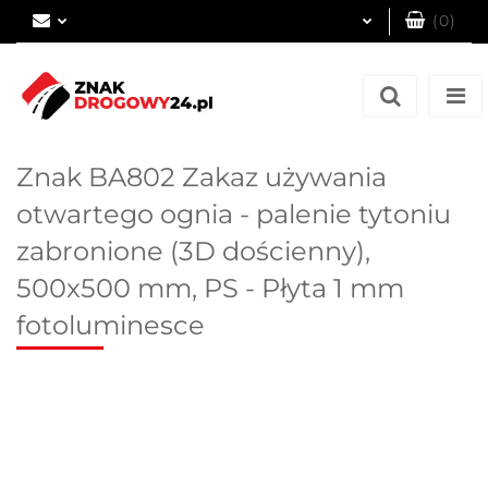
(
0
)
Zaloguj się
Zarejestruj się
Dodaj zgłoszenie
Znak BA802 Zakaz używania
otwartego ognia - palenie tytoniu
zabronione (3D dościenny),
500x500 mm, PS - Płyta 1 mm
fotoluminesce