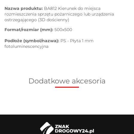
Nazwa produktu:
BA812 Kierunek do miejsca
rozmieszczenia sprzętu pożarniczego lub urządzenia
ostrzegającego (3D dościenny)
Format/rozmiar (mm):
500x500
Podłoże (symbol/nazwa):
PS - Płyta 1 mm
fotoluminescencyjna
Dodatkowe akcesoria