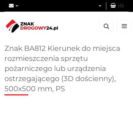
(
0
)
Zaloguj się
Zarejestruj się
Dodaj zgłoszenie
Znak BA812 Kierunek do miejsca
rozmieszczenia sprzętu
pożarniczego lub urządzenia
ostrzegającego (3D dościenny),
500x500 mm, PS