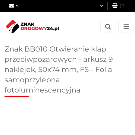
(
0
)
Zaloguj się
Zarejestruj się
Dodaj zgłoszenie
Znak BB010 Otwieranie klap
przeciwpożarowych - arkusz 9
naklejek, 50x74 mm, FS - Folia
samoprzylepna
fotoluminescencyjna