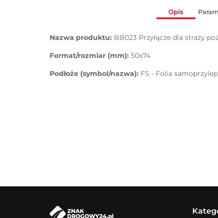
Opis
Param
Nazwa produktu:
BB023 Przyłącze dla straży poż
Format/rozmiar (mm):
50x74
Podłoże (symbol/nazwa):
FS - Folia samoprzyle
Kateg