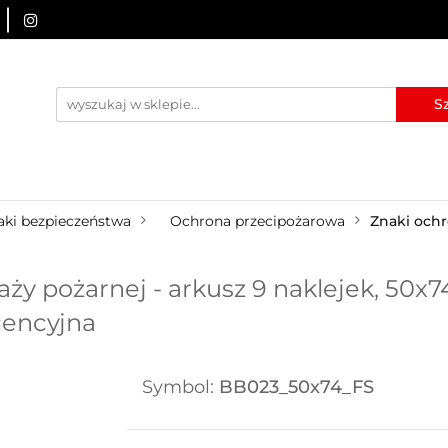
URZĄDZENIA BRD
OZNAKOWANIE BHP
TABLICE I
I
BLOG
KONTAKT
ZNAKOWANIE BHP
TABLICE I PIKTOGRAMY
WYNAJEM
aki bezpieczeństwa
Ochrona przecipożarowa
Znaki ochr
ży pożarnej - arkusz 9 naklejek, 50x7
cencyjna
Symbol:
BB023_50x74_FS