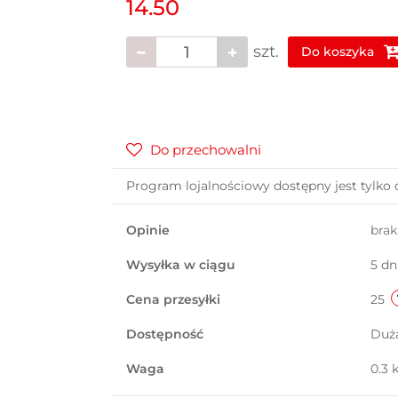
14.50
szt.
Do koszyka
Do przechowalni
Program lojalnościowy dostępny jest tylko 
Opinie
bra
Wysyłka w ciągu
5 dn
Cena przesyłki
25
Dostępność
Duż
Waga
0.3 