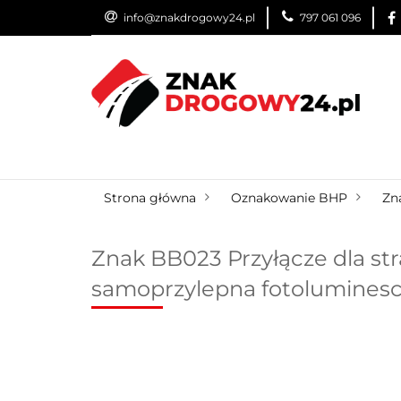
info@znakdrogowy24.pl
797 061 096
ZNAKI DROGOWE
WYNAJEM
USŁUG
ZNAKI DROGOWE
URZĄDZENIA BRD
O
Strona główna
Oznakowanie BHP
Zn
Znak BB023 Przyłącze dla stra
samoprzylepna fotolumines