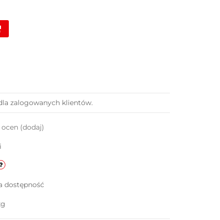
dla zalogowanych klientów.
k ocen
(dodaj)
i
a dostępność
kg