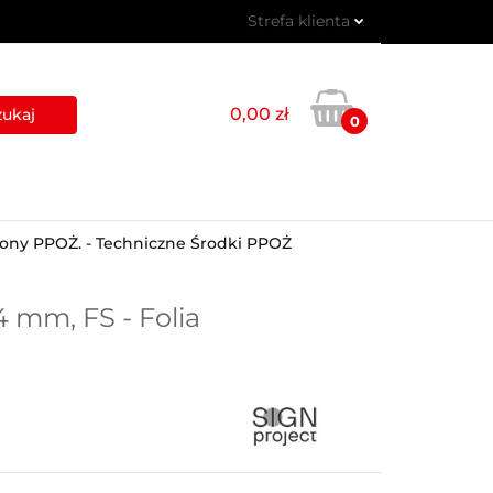
Strefa klienta
 PIKTOGRAMY
Zaloguj się
Zarejestruj się
0,00 zł
0
Dodaj zgłoszenie
USŁUGI
BLOG
KONTAKT
ony PPOŻ. - Techniczne Środki PPOŻ
4 mm, FS - Folia