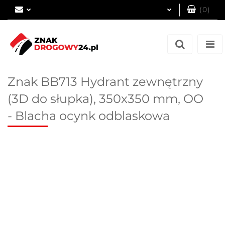
(
0
)
Zaloguj się
Zarejestruj się
Dodaj zgłoszenie
Znak BB713 Hydrant zewnętrzny
(3D do słupka), 350x350 mm, OO
- Blacha ocynk odblaskowa