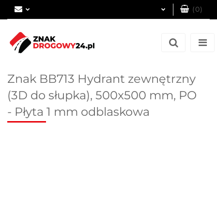
(
0
)
Zaloguj się
Zarejestruj się
Dodaj zgłoszenie
Znak BB713 Hydrant zewnętrzny
(3D do słupka), 500x500 mm, PO
- Płyta 1 mm odblaskowa