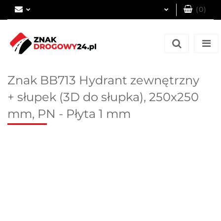
(
0
)
Zaloguj się
Zarejestruj się
Dodaj zgłoszenie
Znak BB713 Hydrant zewnętrzny
+ słupek (3D do słupka), 250x250
mm, PN - Płyta 1 mm