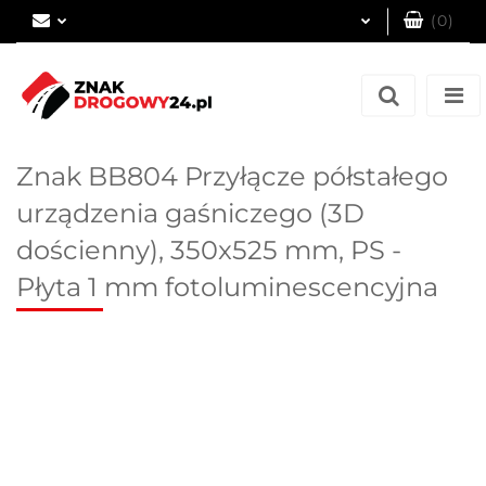
(
0
)
Zaloguj się
Zarejestruj się
Dodaj zgłoszenie
Znak BB804 Przyłącze półstałego
urządzenia gaśniczego (3D
dościenny), 350x525 mm, PS -
Płyta 1 mm fotoluminescencyjna