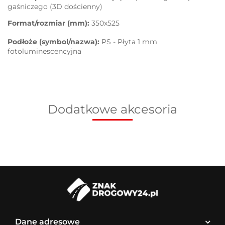
gaśniczego (3D dościenny)
Format/rozmiar (mm):
350x525
Podłoże (symbol/nazwa):
PS - Płyta 1 mm
fotoluminescencyjna
Dodatkowe akcesoria
Dane adresowe