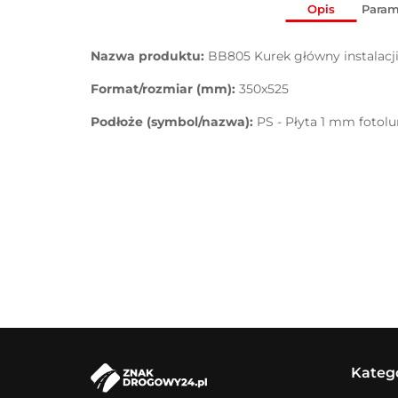
Opis
Param
Nazwa produktu:
BB805 Kurek główny instalacj
Format/rozmiar (mm):
350x525
Podłoże (symbol/nazwa):
PS - Płyta 1 mm fotol
Kateg