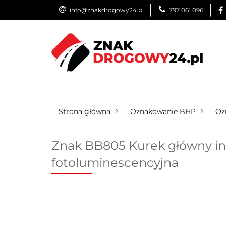
info@znakdrogowy24.pl
797 061 096
ZNAKI DROGOWE
WYNAJEM
USŁUG
ZNAKI DROGOWE
URZĄDZENIA BRD
O
Strona główna
Oznakowanie BHP
Oz
Znak BB805 Kurek główny ins
fotoluminescencyjna