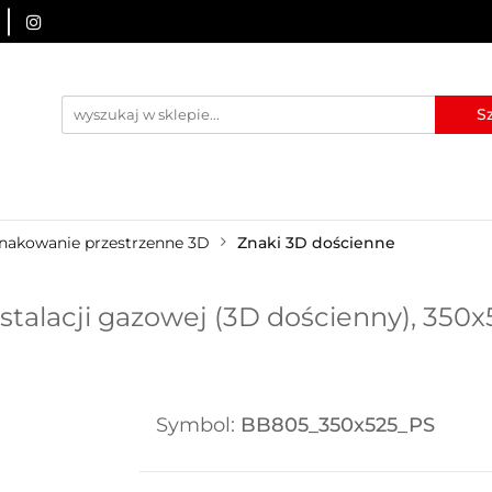
URZĄDZENIA BRD
OZNAKOWANIE BHP
TABLICE I
I
BLOG
KONTAKT
ZNAKOWANIE BHP
TABLICE I PIKTOGRAMY
WYNAJEM
nakowanie przestrzenne 3D
Znaki 3D dościenne
talacji gazowej (3D dościenny), 350x
Symbol:
BB805_350x525_PS