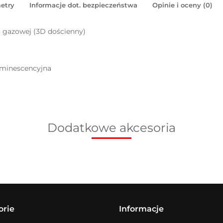
etry
Informacje dot. bezpieczeństwa
Opinie i oceny (0)
i gazowej (3D dościenny)
uminescencyjna
Dodatkowe akcesoria
orie
Informacje