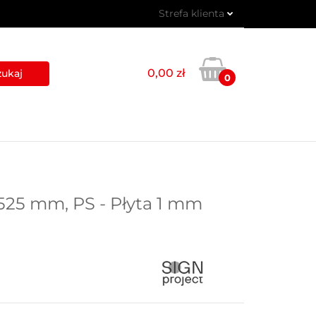
Strefa klienta
 PIKTOGRAMY
Zaloguj się
Zarejestruj się
0,00 zł
0
Dodaj zgłoszenie
USŁUGI
BLOG
KONTAKT
525 mm, PS - Płyta 1 mm