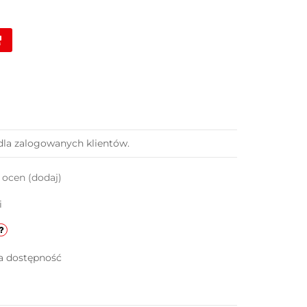
dla zalogowanych klientów.
k ocen
(dodaj)
i
a dostępność