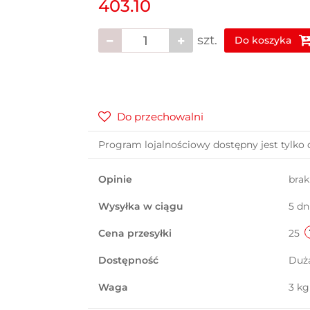
403.10
szt.
Do koszyka
Do przechowalni
Program lojalnościowy dostępny jest tylko 
Opinie
bra
Wysyłka w ciągu
5 dn
Cena przesyłki
25
Dostępność
Duż
Waga
3 kg