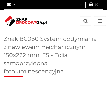
(
0
)
Zaloguj się
Zarejestruj się
Dodaj zgłoszenie
Znak BC060 System oddymiania
z nawiewem mechanicznym,
150x222 mm, FS - Folia
samoprzylepna
fotoluminescencyjna