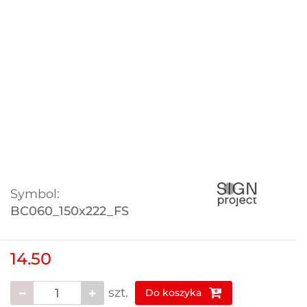
Symbol:
BC060_150x222_FS
14.50
szt.
Do koszyka