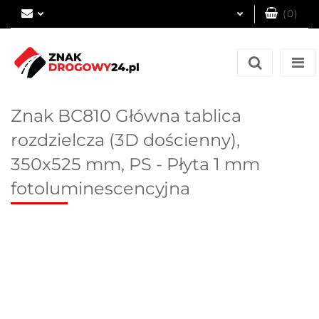
(
0
)
Zaloguj się
Zarejestruj się
Dodaj zgłoszenie
Znak BC810 Główna tablica
rozdzielcza (3D dościenny),
350x525 mm, PS - Płyta 1 mm
fotoluminescencyjna