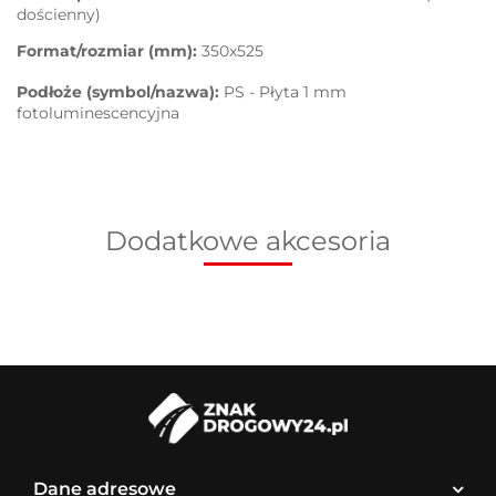
dościenny)
Format/rozmiar (mm):
350x525
Podłoże (symbol/nazwa):
PS - Płyta 1 mm
fotoluminescencyjna
Dodatkowe akcesoria
Dane adresowe