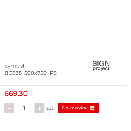
Symbol:
BC835_500x750_PS
669.30
szt.
Do koszyka