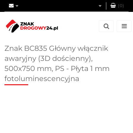
(
0
)
Zaloguj się
Zarejestruj się
Dodaj zgłoszenie
Znak BC835 Główny włącznik
awaryjny (3D dościenny),
500x750 mm, PS - Płyta 1 mm
fotoluminescencyjna