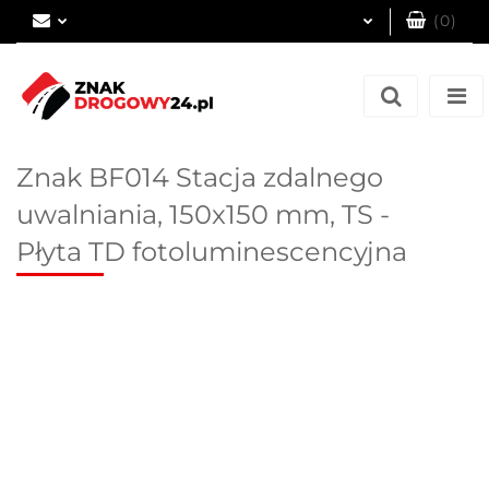
(
0
)
Zaloguj się
Zarejestruj się
Dodaj zgłoszenie
Znak BF014 Stacja zdalnego
uwalniania, 150x150 mm, TS -
Płyta TD fotoluminescencyjna