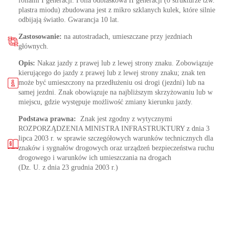
foliami I generacji. Folia odblaskowa II generacji (o strukturze tzw.
plastra miodu) zbudowana jest z mikro szklanych kulek, które silnie
odbijają światło. Gwarancja 10 lat.
Zastosowanie:
na autostradach, umieszczane przy jezdniach
głównych.
Opis:
Nakaz jazdy z prawej lub z lewej strony znaku. Zobowiązuje
kierującego do jazdy z prawej lub z lewej strony znaku; znak ten
może być umieszczony na przedłużeniu osi drogi (jezdni) lub na
samej jezdni. Znak obowiązuje na najbliższym skrzyżowaniu lub w
miejscu, gdzie występuje możliwość zmiany kierunku jazdy.
Podstawa prawna:
Znak jest zgodny z wytycznymi
ROZPORZĄDZENIA MINISTRA INFRASTRUKTURY z dnia 3
lipca 2003 r. w sprawie szczegółowych warunków technicznych dla
znaków i sygnałów drogowych oraz urządzeń bezpieczeństwa ruchu
drogowego i warunków ich umieszczania na drogach
(Dz. U. z dnia 23 grudnia 2003 r.)