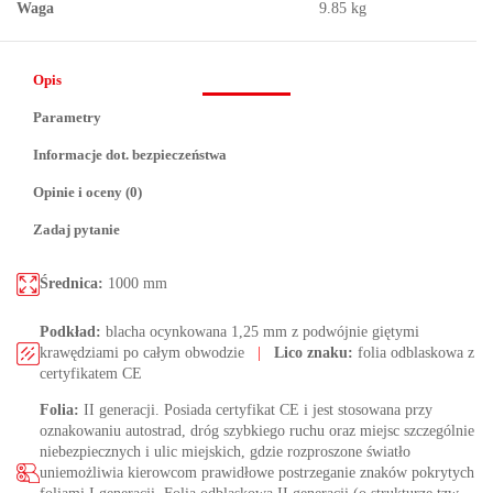
Waga
9.85 kg
Opis
Parametry
Informacje dot. bezpieczeństwa
Opinie i oceny (0)
Zadaj pytanie
Średnica:
1000 mm
Podkład:
blacha ocynkowana 1,25 mm z podwójnie giętymi
krawędziami po całym obwodzie
|
Lico znaku:
folia odblaskowa z
certyfikatem CE
Folia:
II generacji. Posiada certyfikat CE i jest stosowana przy
oznakowaniu autostrad, dróg szybkiego ruchu oraz miejsc szczególnie
niebezpiecznych i ulic miejskich, gdzie rozproszone światło
uniemożliwia kierowcom prawidłowe postrzeganie znaków pokrytych