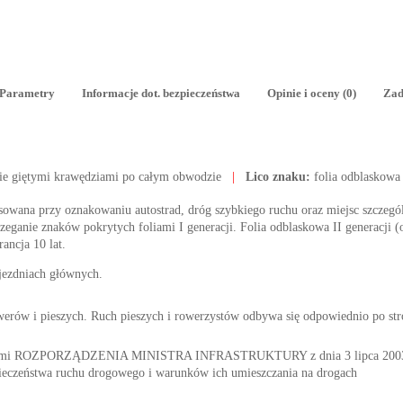
Parametry
Informacje dot. bezpieczeństwa
Opinie i oceny (0)
Zad
ie giętymi krawędziami po całym obwodzie
|
Lico znaku:
folia odblaskowa
tosowana przy oznakowaniu autostrad, dróg szybkiego ruchu oraz miejsc szczegól
ganie znaków pokrytych foliami I generacji. Folia odblaskowa II generacji (o
rancja 10 lat.
 jezdniach głównych.
owerów i pieszych. Ruch pieszych i rowerzystów odbywa się odpowiednio po st
nymi ROZPORZĄDZENIA MINISTRA INFRASTRUKTURY z dnia 3 lipca 2003 r. 
ieczeństwa ruchu drogowego i warunków ich umieszczania na drogach