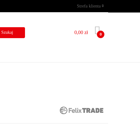
Strefa klienta
GRAMY
WYNAJEM
Zaloguj się
Zarejestruj się
0,00 zł
0
Dodaj zgłoszenie
I
BLOG
KONTAKT