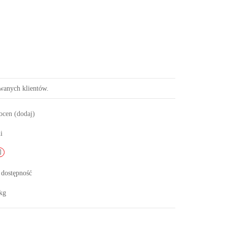
owanych klientów.
 ocen
(dodaj)
i
 dostępność
kg