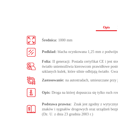
Opis
Średnica:
1000 mm
Podkład:
blacha ocynkowana 1,25 mm z podwójn
Folia:
II generacji. Posiada certyfikat CE i jest s
światło uniemożliwia kierowcom prawidłowe postrze
szklanych kulek, które silnie odbijają światło. Gwa
Zastosowanie:
na autostradach, umieszczane przy
Opis:
Droga na której dopuszcza się tylko ruch r
Podstawa prawna:
Znak jest zgodny z wytycz
znaków i sygnałów drogowych oraz urządzeń bezp
(Dz. U. z dnia 23 grudnia 2003 r.)