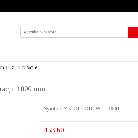
URZĄDZENIA BRD
OZNAKOWANIE BHP
TABLICE I PIKTO
KONTAKT
KOWANIE BHP
TABLICE I PIKTOGRAMY
WYNAJEM
USŁUG
(C)
Znak C13/C16
eracji, 1000 mm
Symbol:
ZN-C13-C16-W-II-1000
453.60