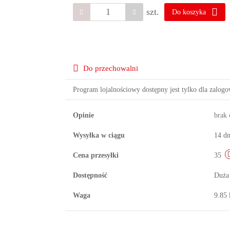
szt.
Do koszyka
Do przechowalni
Program lojalnościowy dostępny jest tylko dla zalog
Opinie
brak
Wysyłka w ciągu
14 dn
Cena przesyłki
35
Dostępność
Duża
Waga
9.85 