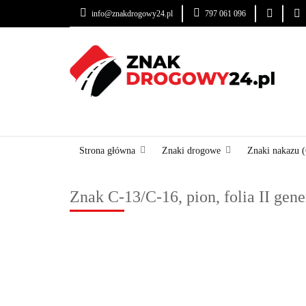
info@znakdrogowy24.pl
797 061 096
ZNAKI DROGOWE
USŁUGI
BLOG
ZNAKI DROGOWE
URZĄDZENIA BRD
OZNA
Strona główna
Znaki drogowe
Znaki nakazu 
Znak C-13/C-16, pion, folia II gen