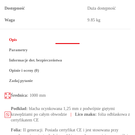
Dostępność
Duża dostępność
Waga
9.85 kg
Opis
Parametry
Informacje dot. bezpieczeństwa
Opinie i oceny (0)
Zadaj pytanie
Średnica:
1000 mm
Podkład:
blacha ocynkowana 1,25 mm z podwójnie giętymi
krawędziami po całym obwodzie
|
Lico znaku:
folia odblaskowa z
certyfikatem CE
Folia:
II generacji. Posiada certyfikat CE i jest stosowana przy