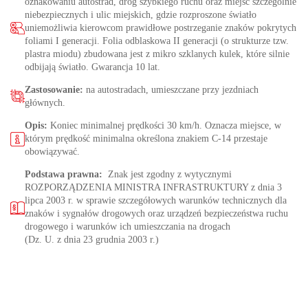
oznakowaniu autostrad, dróg szybkiego ruchu oraz miejsc szczególnie
niebezpiecznych i ulic miejskich, gdzie rozproszone światło
uniemożliwia kierowcom prawidłowe postrzeganie znaków pokrytych
foliami I generacji. Folia odblaskowa II generacji (o strukturze tzw.
plastra miodu) zbudowana jest z mikro szklanych kulek, które silnie
odbijają światło. Gwarancja 10 lat.
Zastosowanie:
na autostradach, umieszczane przy jezdniach
głównych.
Opis:
Koniec minimalnej prędkości 30 km/h. Oznacza miejsce, w
którym prędkość minimalna określona znakiem C-14 przestaje
obowiązywać.
Podstawa prawna:
Znak jest zgodny z wytycznymi
ROZPORZĄDZENIA MINISTRA INFRASTRUKTURY z dnia 3
lipca 2003 r. w sprawie szczegółowych warunków technicznych dla
znaków i sygnałów drogowych oraz urządzeń bezpieczeństwa ruchu
drogowego i warunków ich umieszczania na drogach
(Dz. U. z dnia 23 grudnia 2003 r.)