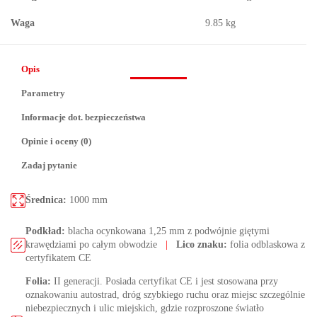
Waga
9.85 kg
Opis
Parametry
Informacje dot. bezpieczeństwa
Opinie i oceny (0)
Zadaj pytanie
Średnica:
1000 mm
Podkład:
blacha ocynkowana 1,25 mm z podwójnie giętymi
krawędziami po całym obwodzie
|
Lico znaku:
folia odblaskowa z
certyfikatem CE
Folia:
II generacji. Posiada certyfikat CE i jest stosowana przy
oznakowaniu autostrad, dróg szybkiego ruchu oraz miejsc szczególnie
niebezpiecznych i ulic miejskich, gdzie rozproszone światło