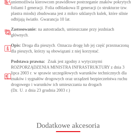
uniemożliwia kierowcom prawidłowe postrzeganie znaków pokrytych
foliami I generacji. Folia odblaskowa II generacji (o strukturze tzw.
plastra miodu) zbudowana jest z mikro szklanych kulek, które silnie
odbijają światło. Gwarancja 10 lat.
Zastosowanie:
na autostradach, umieszczane przy jezdniach
głównych.
Opis:
Droga dla pieszych. Oznacza drogę lub jej część przeznaczoną
dla pieszych, którzy są obowiązani z niej korzystać.
Podstawa prawna:
Znak jest zgodny z wytycznymi
ROZPORZĄDZENIA MINISTRA INFRASTRUKTURY z dnia 3
lipca 2003 r. w sprawie szczegółowych warunków technicznych dla
znaków i sygnałów drogowych oraz urządzeń bezpieczeństwa ruchu
drogowego i warunków ich umieszczania na drogach
(Dz. U. z dnia 23 grudnia 2003 r.)
Dodatkowe akcesoria