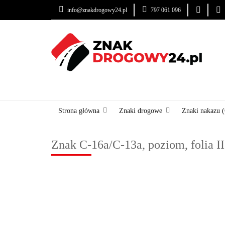
info@znakdrogowy24.pl
797 061 096
ZNAKI DROGOWE
USŁUGI
BLOG
ZNAKI DROGOWE
URZĄDZENIA BRD
OZNA
Strona główna
Znaki drogowe
Znaki nakazu 
Znak C-16a/C-13a, poziom, folia I