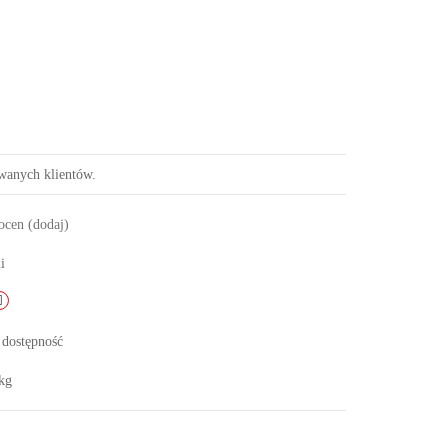
owanych klientów.
 ocen
(dodaj)
i
 dostępność
kg