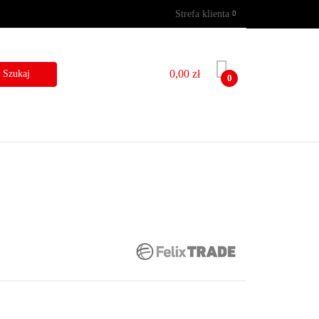
Strefa klienta
GRAMY
WYNAJEM
Zaloguj się
Zarejestruj się
0,00 zł
0
Dodaj zgłoszenie
I
BLOG
KONTAKT