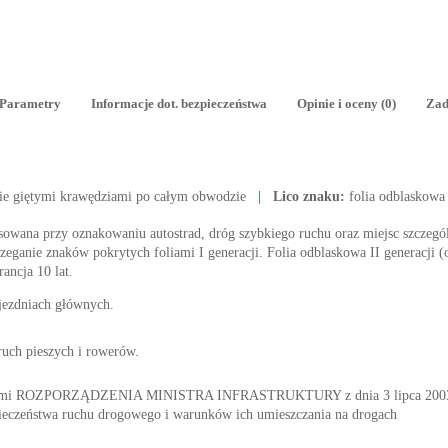
Parametry
Informacje dot. bezpieczeństwa
Opinie i oceny (0)
Zad
ie giętymi krawędziami po całym obwodzie
|
Lico znaku:
folia odblaskowa
tosowana przy oznakowaniu autostrad, dróg szybkiego ruchu oraz miejsc szczegól
ganie znaków pokrytych foliami I generacji. Folia odblaskowa II generacji (o
rancja 10 lat.
 jezdniach głównych.
 ruch pieszych i rowerów.
nymi ROZPORZĄDZENIA MINISTRA INFRASTRUKTURY z dnia 3 lipca 2003 r. 
ieczeństwa ruchu drogowego i warunków ich umieszczania na drogach