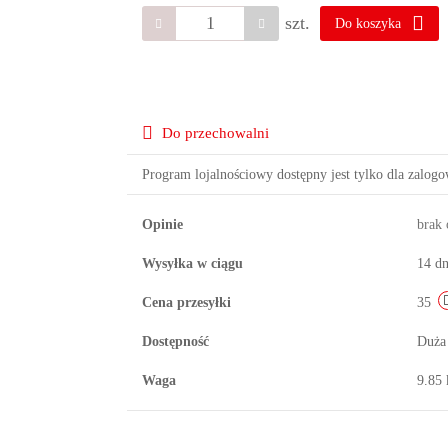
szt.
Do koszyka
Do przechowalni
Program lojalnościowy dostępny jest tylko dla zalog
Opinie
brak
Wysyłka w ciągu
14 dn
Cena przesyłki
35
Dostępność
Duża
Waga
9.85 