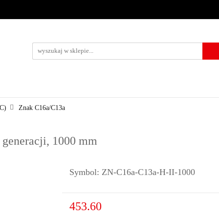
URZĄDZENIA BRD
OZNAKOWANIE BHP
TABLICE I PIKTO
KONTAKT
KOWANIE BHP
TABLICE I PIKTOGRAMY
WYNAJEM
USŁUG
(C)
Znak C16a/C13a
I generacji, 1000 mm
Symbol:
ZN-C16a-C13a-H-II-1000
453.60