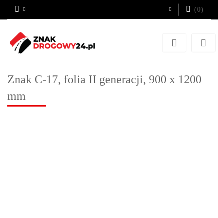
(
0
)
Zaloguj się
Zarejestruj się
Dodaj zgłoszenie
Znak C-17, folia II generacji, 900 x 1200
mm