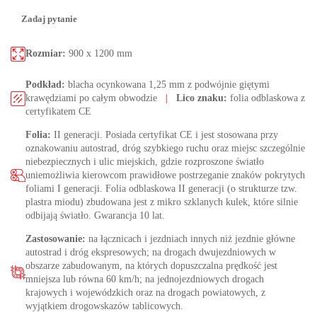
Zadaj pytanie
Rozmiar:
900 x 1200 mm
Podkład:
blacha ocynkowana 1,25 mm z podwójnie giętymi
krawędziami po całym obwodzie
|
Lico znaku:
folia odblaskowa z
certyfikatem CE
Folia:
II generacji. Posiada certyfikat CE i jest stosowana przy
oznakowaniu autostrad, dróg szybkiego ruchu oraz miejsc szczególnie
niebezpiecznych i ulic miejskich, gdzie rozproszone światło
uniemożliwia kierowcom prawidłowe postrzeganie znaków pokrytych
foliami I generacji. Folia odblaskowa II generacji (o strukturze tzw.
plastra miodu) zbudowana jest z mikro szklanych kulek, które silnie
odbijają światło. Gwarancja 10 lat.
Zastosowanie:
na łącznicach i jezdniach innych niż jezdnie główne
autostrad i dróg ekspresowych; na drogach dwujezdniowych w
obszarze zabudowanym, na których dopuszczalna prędkość jest
mniejsza lub równa 60 km/h; na jednojezdniowych drogach
krajowych i wojewódzkich oraz na drogach powiatowych, z
wyjątkiem drogowskazów tablicowych.