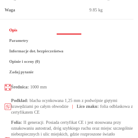
Waga
9.85 kg
Opis
Parametry
Informacje dot. bezpieczeństwa
Opinie i oceny (0)
Zadaj pytanie
Średnica:
1000 mm
Podkład:
blacha ocynkowana 1,25 mm z podwójnie giętymi
krawędziami po całym obwodzie
|
Lico znaku:
folia odblaskowa z
certyfikatem CE
Folia:
II generacji. Posiada certyfikat CE i jest stosowana przy
oznakowaniu autostrad, dróg szybkiego ruchu oraz miejsc szczególnie
niebezpiecznych i ulic miejskich, gdzie rozproszone światło