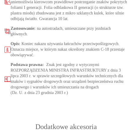
uniemożliwia kierowcom prawidłowe postrzeganie znaków pokrytych
foliami I generacji. Folia odblaskowa II generacji (o strukturze tzw.
plastra miodu) zbudowana jest z mikro szklanych kulek, które silnie
odbijają światło. Gwarancja 10 lat.
Zastosowanie:
na autostradach, umieszczane przy jezdniach
głównych.
Opis:
Koniec nakazu używania łańcuchów przeciwpoślizgowych.
Oznacza miejsce, w którym nakaz określony znakiem C-18 przestaje
obowiązywać.
Podstawa prawna:
Znak jest zgodny z wytycznymi
ROZPORZĄDZENIA MINISTRA INFRASTRUKTURY z dnia 3
lipca 2003 r. w sprawie szczegółowych warunków technicznych dla
znaków i sygnałów drogowych oraz urządzeń bezpieczeństwa ruchu
drogowego i warunków ich umieszczania na drogach
(Dz. U. z dnia 23 grudnia 2003 r.)
Dodatkowe akcesoria