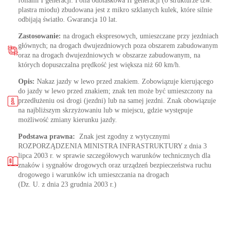
foliami I generacji. Folia odblaskowa II generacji (o strukturze tzw.
plastra miodu) zbudowana jest z mikro szklanych kulek, które silnie
odbijają światło. Gwarancja 10 lat.
Zastosowanie:
na drogach ekspresowych, umieszczane przy jezdniach
głównych; na drogach dwujezdniowych poza obszarem zabudowanym
oraz na drogach dwujezdniowych w obszarze zabudowanym, na
których dopuszczalna prędkość jest większa niż 60 km/h.
Opis:
Nakaz jazdy w lewo przed znakiem. Zobowiązuje kierującego
do jazdy w lewo przed znakiem; znak ten może być umieszczony na
przedłużeniu osi drogi (jezdni) lub na samej jezdni. Znak obowiązuje
na najbliższym skrzyżowaniu lub w miejscu, gdzie występuje
możliwość zmiany kierunku jazdy.
Podstawa prawna:
Znak jest zgodny z wytycznymi
ROZPORZĄDZENIA MINISTRA INFRASTRUKTURY z dnia 3
lipca 2003 r. w sprawie szczegółowych warunków technicznych dla
znaków i sygnałów drogowych oraz urządzeń bezpieczeństwa ruchu
drogowego i warunków ich umieszczania na drogach
(Dz. U. z dnia 23 grudnia 2003 r.)