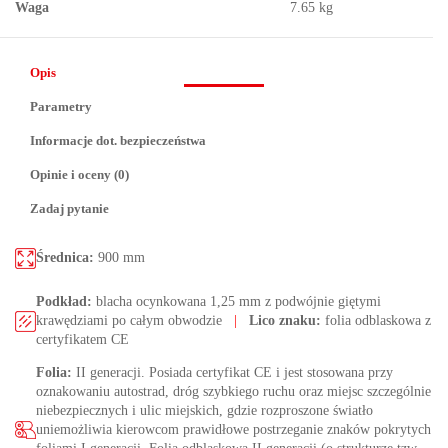
Waga
7.65 kg
Opis
Parametry
Informacje dot. bezpieczeństwa
Opinie i oceny (0)
Zadaj pytanie
Średnica:
900 mm
Podkład:
blacha ocynkowana 1,25 mm z podwójnie giętymi
krawędziami po całym obwodzie
|
Lico znaku:
folia odblaskowa z
certyfikatem CE
Folia:
II generacji. Posiada certyfikat CE i jest stosowana przy
oznakowaniu autostrad, dróg szybkiego ruchu oraz miejsc szczególnie
niebezpiecznych i ulic miejskich, gdzie rozproszone światło
uniemożliwia kierowcom prawidłowe postrzeganie znaków pokrytych