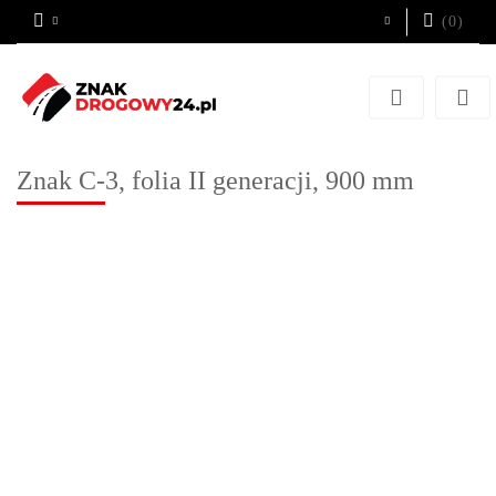
(
0
)
Zaloguj się
Zarejestruj się
Dodaj zgłoszenie
Znak C-3, folia II generacji, 900 mm