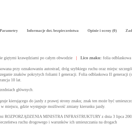
Parametry
Informacje dot. bezpieczeństwa
Opinie i oceny (0)
Zad
ie giętymi krawędziami po całym obwodzie
|
Lico znaku:
folia odblaskowa
tosowana przy oznakowaniu autostrad, dróg szybkiego ruchu oraz miejsc szczegól
ganie znaków pokrytych foliami I generacji. Folia odblaskowa II generacji (o
rancja 10 lat.
 jezdniach głównych.
uje kierującego do jazdy z prawej strony znaku; znak ten może być umieszczony
 w miejscu, gdzie występuje możliwość zmiany kierunku jazdy.
nymi ROZPORZĄDZENIA MINISTRA INFRASTRUKTURY z dnia 3 lipca 2003 r. 
ieczeństwa ruchu drogowego i warunków ich umieszczania na drogach