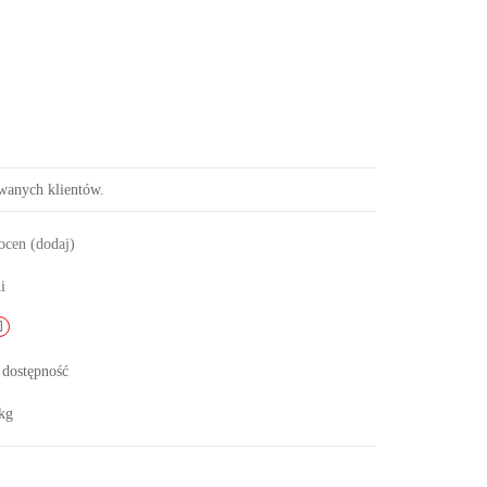
owanych klientów.
 ocen
(dodaj)
i
 dostępność
kg