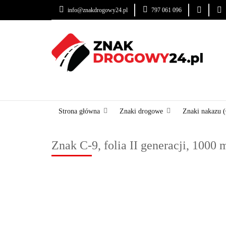
info@znakdrogowy24.pl
797 061 096
ZNAKI DROGOWE
USŁUGI
BLOG
ZNAKI DROGOWE
URZĄDZENIA BRD
OZNA
Strona główna
Znaki drogowe
Znaki nakazu 
Znak C-9, folia II generacji, 1000