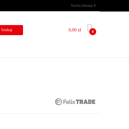
Strefa klienta
GRAMY
WYNAJEM
Zaloguj się
Zarejestruj się
0,00 zł
0
Dodaj zgłoszenie
I
BLOG
KONTAKT