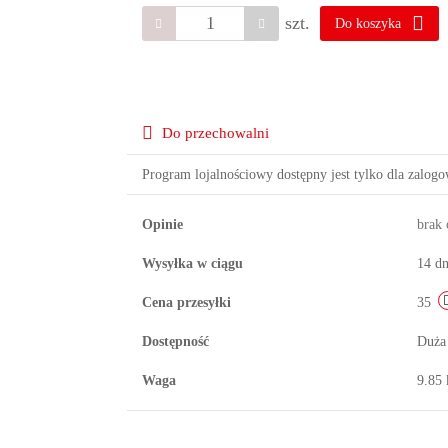
szt.
Do koszyka
Do przechowalni
Program lojalnościowy dostępny jest tylko dla zalog
Opinie
brak
Wysyłka w ciągu
14 dn
Cena przesyłki
35
Dostępność
Duża
Waga
9.85 