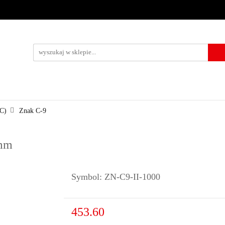
URZĄDZENIA BRD
OZNAKOWANIE BHP
TABLICE I PIKTO
KONTAKT
KOWANIE BHP
TABLICE I PIKTOGRAMY
WYNAJEM
USŁUG
(C)
Znak C-9
 mm
Symbol:
ZN-C9-II-1000
453.60