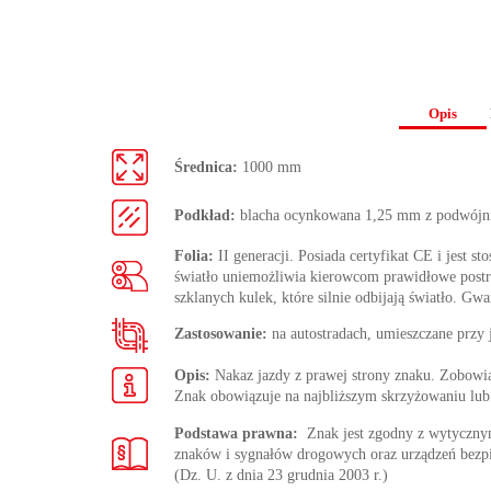
Opis
Średnica:
1000 mm
Podkład:
blacha ocynkowana 1,25 mm z podwójn
Folia:
II generacji. Posiada certyfikat CE i jest s
światło uniemożliwia kierowcom prawidłowe postrze
szklanych kulek, które silnie odbijają światło. Gwa
Zastosowanie:
na autostradach, umieszczane przy
Opis:
Nakaz jazdy z prawej strony znaku. Zobowiąz
Znak obowiązuje na najbliższym skrzyżowaniu lub
Podstawa prawna:
Znak jest zgodny z wytycz
znaków i sygnałów drogowych oraz urządzeń bezp
(Dz. U. z dnia 23 grudnia 2003 r.)