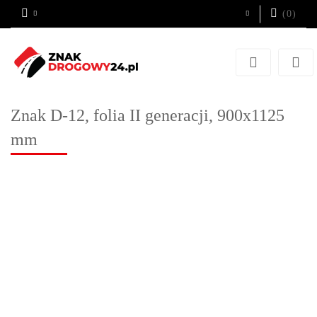
(
0
)
Zaloguj się
Zarejestruj się
Dodaj zgłoszenie
Znak D-12, folia II generacji, 900x1125
mm