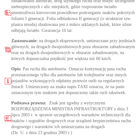
oznakowaniu autostrad, dróg szybkiego ruchu oraz miejsc szczególnie
niebezpiecznych i ulic miejskich, gdzie rozproszone światło
uniemożliwia kierowcom prawidłowe postrzeganie znaków pokrytych
foliami I generacji. Folia odblaskowa II generacji (o strukturze tzw.
plastra miodu) zbudowana jest z mikro szklanych kulek, które silnie
odbijają światło. Gwarancja 10 lat.
Zastosowanie:
na drogach ekspresowych, umieszczane przy jezdniach
głównych; na drogach dwujezdniowych poza obszarem zabudowanym
oraz na drogach dwujezdniowych w obszarze zabudowanym, na
których dopuszczalna prędkość jest większa niż 60 km/h.
Opis:
Pas ruchu dla autobusów. Oznacza kontynuację pasa ruchu
przeznaczonego tylko dla autobusów lub trolejbusów oraz innych
pojazdów wykonujących odpłatny przewóz osób na regularnych
liniach. Umieszczony na znaku napis TAXI oznacza, że na pasie
oznaczonym tym znakiem jest dopuszczony także ruch taksówek.
Podstawa prawna:
Znak jest zgodny z wytycznymi
ROZPORZĄDZENIA MINISTRA INFRASTRUKTURY z dnia 3
lipca 2003 r. w sprawie szczegółowych warunków technicznych dla
znaków i sygnałów drogowych oraz urządzeń bezpieczeństwa ruchu
drogowego i warunków ich umieszczania na drogach
(Dz. U. z dnia 23 grudnia 2003 r.)