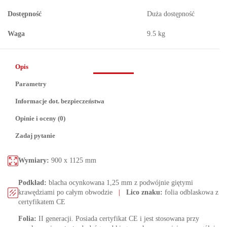
Dostępność
Duża dostępność
Waga
9.5 kg
Opis
Parametry
Informacje dot. bezpieczeństwa
Opinie i oceny (0)
Zadaj pytanie
Wymiary:
900 x 1125 mm
Podkład:
blacha ocynkowana 1,25 mm z podwójnie giętymi
krawędziami po całym obwodzie
|
Lico znaku:
folia odblaskowa z
certyfikatem CE
Folia:
II generacji. Posiada certyfikat CE i jest stosowana przy