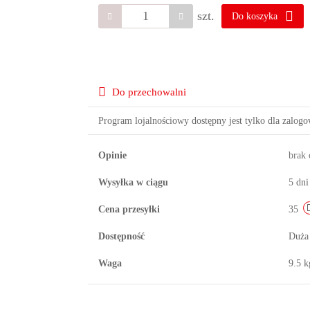
szt.
Do koszyka
Do przechowalni
Program lojalnościowy dostępny jest tylko dla zalog
Opinie
brak
Wysyłka w ciągu
5 dni
Cena przesyłki
35
Dostępność
Duża
Waga
9.5 k