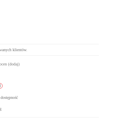
owanych klientów.
 ocen
(dodaj)
 dostępność
g