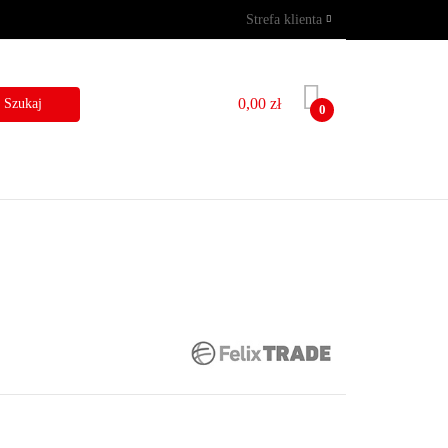
Strefa klienta
GRAMY
WYNAJEM
Zaloguj się
Zarejestruj się
0,00 zł
0
Dodaj zgłoszenie
I
BLOG
KONTAKT