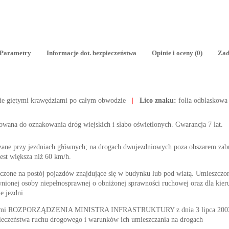
Parametry
Informacje dot. bezpieczeństwa
Opinie i oceny (0)
Zad
ie giętymi krawędziami po całym obwodzie
|
Lico znaku:
folia odblaskowa
osowana do oznakowania dróg wiejskich i słabo oświetlonych. Gwarancja 7 lat.
zane przy jezdniach głównych; na drogach dwujezdniowych poza obszarem z
est większa niż 60 km/h.
czone na postój pojazdów znajdujące się w budynku lub pod wiatą. Umieszczon
onej osoby niepełnosprawnej o obniżonej sprawności ruchowej oraz dla kie
e jezdni.
nymi ROZPORZĄDZENIA MINISTRA INFRASTRUKTURY z dnia 3 lipca 2003 r. 
ieczeństwa ruchu drogowego i warunków ich umieszczania na drogach