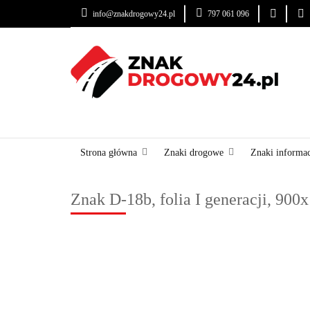
info@znakdrogowy24.pl
797 061 096
ZNAKI DROGOWE
USŁUGI
BLOG
ZNAKI DROGOWE
URZĄDZENIA BRD
OZNA
Strona główna
Znaki drogowe
Znaki informa
Znak D-18b, folia I generacji, 90