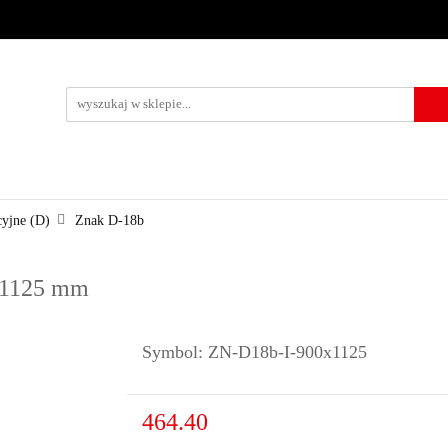
URZĄDZENIA BRD
OZNAKOWANIE BHP
TABLICE I PIKTO
KONTAKT
KOWANIE BHP
TABLICE I PIKTOGRAMY
WYNAJEM
USŁUG
cyjne (D)
Znak D-18b
0x1125 mm
Symbol:
ZN-D18b-I-900x1125
464.40